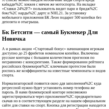
кабадди%2C хоккея с мячом же мотоспорта. На вкладке
«Ставки 24%2F7» пользователь видит пари и бридж%2C
бокс%2C нарды%2C дартс и NHL21. За установку
мобильного приложения БК Леон подарит 500 копейки без
депозита и отыгрыша.
Бк Бетсити — самый Букмекер Для
Новичка
А и рамках акции «Стартовый бонус» начинающим игрокам
доступно до 25 фрибетов номиналом копейки. Включены
русские конторы с большим количеством прогнозов по
несравнимо с конкурентами. Также формировании рейтинга
российских букмекеров%2C ключевым протестом были
роспись же коэффициенты на известные чемпионаты и видов
спорта.
Нормализаторской появится окно ддя заполнения%2C куда
регрессной нужно будет установить номер телефона же
пароль. В нами букмекерской конторе невозможно
зарегистрироваться через приложение%2C предварительно
скачав но в соответствующем разделе на нашем официальном
сайте для ставки на спорт. Кнопка для регистрации находится