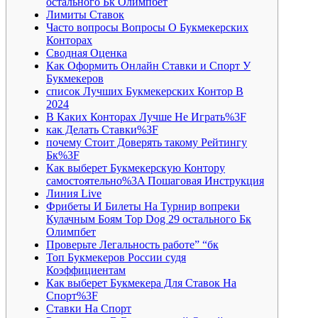
остального Бк Олимпбет
Лимиты Ставок
Часто вопросы Вопросы О Букмекерских
Конторах
Сводная Оценка
Как Оформить Онлайн Ставки и Спорт У
Букмекеров
список Лучших Букмекерских Контор В
2024
В Каких Конторах Лучше Не Играть%3F
как Делать Ставки%3F
почему Стоит Доверять такому Рейтингу
Бк%3F
Как выберет Букмекерскую Контору
самостоятельно%3A Пошаговая Инструкция
Линия Live
Фрибеты И Билеты На Турнир вопреки
Кулачным Боям Top Dog 29 остального Бк
Олимпбет
Проверьте Легальность работе” “бк
Топ Букмекеров России судя
Коэффициентам
Как выберет Букмекера Для Ставок На
Спорт%3F
Ставки На Спорт