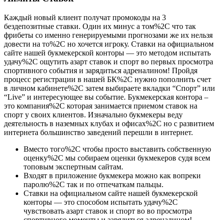
Каждый новый клиент получат промокоды на 3
бездепозитные ставки. Один их минус а том%2C что так
фрибеты со именно генерируемыми прогнозами же их нельзя
довести на то%2C но хочется игроку. Ставки на официальном
сайте нашей букмекерской конторы — это методом испытать
удачу%2C ощутить азарт ставок и спорт во первых просмотра
спортивного события и зарядиться адреналином! Пройдя
процесс регистрации в нашей БК%2C нужно пополнить счет
в личном кабинете%2C затем выбираете вкладки “Спорт” или
“Live” и интересующее вы событие. Букмекерская контора –
это компания%2C которая занимается приемом ставок на
спорт у своих клиентов. Изначально букмекеры веду
деятельность в наземных клубах и офисах%2C но с развитием
интернета большинство заведений перешли в интернет.
Вместо того%2C чтобы просто выставить собственную
оценку%2C мы собираем оценки букмекеров судя всем
топовым экспертным сайтам.
Входят в приложение букмекера можно как вопреки
паролю%2C так и по отпечаткам пальцы.
Ставки на официальном сайте нашей букмекерской
конторы — это способом испытать удачу%2C
чувствовать азарт ставок и спорт во во просмотра
спортивного моменты и зарядиться адреналином!