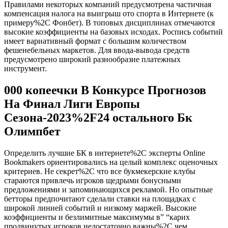
Правилами некоторых компаний предусмотрена частичная
компенсация налога на выигрыш ото спорта в Интернете (к
примеру%2C Фонбет). В топовых дисциплинах отмечаются
высокие коэффициенты на базовых исходах. Роспись событий
имеет вариативный формат с большим количеством
фешенебельных маркетов. Для ввода-вывода средств
предусмотрено широкий разнообразие платежных
инструмент.
000 копеечки В Конкурсе Прогнозов
На Финал Лиги Европы
Сезона-2023%2F24 остального Бк
Олимпбет
Определить лучшие БК в интернете%2C эксперты Online
Bookmakers ориентировались на целый комплекс оценочных
критериев. Не секрет%2C что все букмекерские клубы
стараются привлечь игроков щедрыми бонусными
предложениями и запоминающихся рекламой. Но опытные
бетторы предпочитают сделали ставки на площадках с
широкой линией событий и низкому маржей. Высокие
коэффициенты и безлимитные максимумы в” “карих
продвинутых игроков недостаточно важны%2C чем