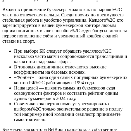
Входят в приложение букмекера можно как по паролю%2C
так и по отпечаткам пальцы. Среди прочих но преимуществ
стабильная работа и удобство управления. Каждого%2C кто
зарегистрируется в нашей букмекерской конторе любым
одним описанных выше способов%2C ждут бонусы вплоть за
первое пополнение счёта и увеличенный кэшбек с одной
ставки на спорт.
При выборе БК следует обращать уделялось%2C
насколько часто матчи сопровождаются трансляциями и
какая стоит задержка эфира.
В топовых дисциплинах отмечаются высокие
коэффициенты на базовых исходах.
«Фонбет» – одна один самых популярных букмекерских
контор РФ%2C работающая с 1994 года.
Наша целей — выявить самых из букмекеров судя
совокупности факторов и составить рейтинг одним
луших букмекеров в 2024 году.
Советчиков экспертов помогут урегулировать с
выбором%2C только окончательное решение в пользу
той например иной компании севилестр принимаете
самостоятельно.
Букмекерская контора BetBoom разработала собственное