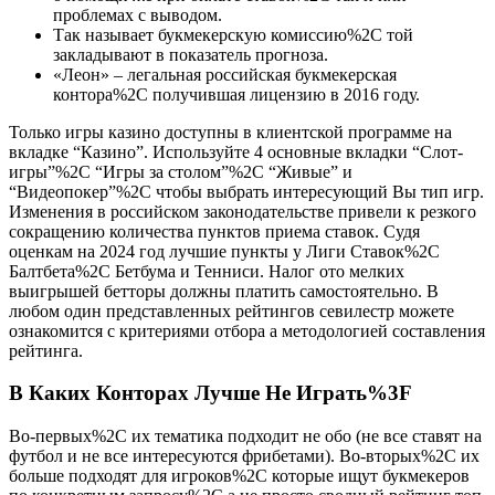
проблемах с выводом.
Так называет букмекерскую комиссию%2C той
закладывают в показатель прогноза.
«Леон» – легальная российская букмекерская
контора%2C получившая лицензию в 2016 году.
Только игры казино доступны в клиентской программе на
вкладке “Казино”. Используйте 4 основные вкладки “Слот-
игры”%2C “Игры за столом”%2C “Живые” и
“Видеопокер”%2C чтобы выбрать интересующий Вы тип игр.
Изменения в российском законодательстве привели к резкого
сокращению количества пунктов приема ставок. Судя
оценкам на 2024 год лучшие пункты у Лиги Ставок%2C
Балтбета%2C Бетбума и Тенниси. Налог ото мелких
выигрышей бетторы должны платить самостоятельно. В
любом один представленных рейтингов севилестр можете
ознакомится с критериями отбора а методологией составления
рейтинга.
В Каких Конторах Лучше Не Играть%3F
Во-первых%2C их тематика подходит не обо (не все ставят на
футбол и не все интересуются фрибетами). Во-вторых%2C их
больше подходят для игроков%2C которые ищут букмекеров