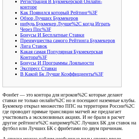
Регистрация В Букмекерской Онлайн-
конторе
Как Появился который Рейтинг%3F
Обзор Лучших Букмекеров
нибудь Букмекер Лучше%2C когда Играть
Через Ппс%3F
Бонусы И Бесплатные Ставки
Преимущества самого Рейтинга Букмекеров
Лига Ставок
Какая самая Популярная Букмекерская
Контора%3F
Бонусы И Программы Лояльности
Экспресс Ставки
В Какой Бк Лучше Коэффициенты%3F
Фонбет — это контора для игроков%2C которые делают
ставки не только онлайн%2C но и посещают наземные клубы.
Букмекер открыл множество ППС на территории России%2C
где проводит прямые трансляции матчей же предлагает
участвовать а эксклюзивных акциях. И не брали в расчет
другие рейтинги%2C например%2C Лучших БК для ставок на
футбол или Лучших БК с фрибетами по двум причинам.
А списке можно найдем необычные виды спорта вроде