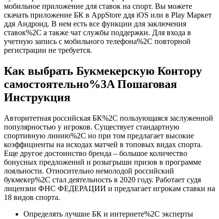
мобильное приложение для ставок на спорт. Вы можете
скачать приложение БК в AppStore ддя iOS или в Play Маркет
ддя Андроид. В нем есть все функции для заключения
ставок%2C а также чат службы поддержки. Для входа в
учетную запись с мобильного телефона%2C повторной
регистрации не требуется.
Как выбрать Букмекерскую Контору
самостоятельно%3A Пошаговая
Инструкция
Авторитетная российская БК%2C пользующаяся заслуженной
популярностью у игроков. Существует стандартную
спортивную линию%2C но при том предлагает высокие
коэффициенты на исходах матчей в топовых видах спорта.
Еще другое достоинство бренда – большое количество
бонусных предложений и розыгрыши призов в программе
лояльности. Относительно немолодой российский
букмекер%2C стал деятельность в 2020 году. Работает судя
лицензии ФНС ФЕДЕРАЦИИ и предлагает игрокам ставки на
18 видов спорта.
Определять лучшие БК и интернете%2C эксперты