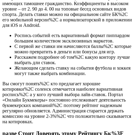
имеющих тамошнее гражданство. Коэффициенты в высоком
уровне – от 2. 90 до 4. 00 на топовые бесед основных видов
спорта. Делать ставки можно на официальном сайте БК%2C
его мобильной версии%2C а нормализаторской в приложении
для iOS и Android.
Роспись событий есть вариативный формат пиппардом
большим количеством эксклюзивных маркетов.
С первой же ставки им начисляются баллы%2C которые
можно превратить в деньги или бонусы для игр.
Расскажем подробнее об том%2C какую контору лучше
выбрать дли ставок.
Желающим сделать ставку на события футбола и хоккея
могут также выбрать комбинации.
Вы смогут понять%2C кто предлагает хорошие
котировки%2C соленск отмечается наиболее вариативная
роспись%2C а у кого лучший выбора лайв-ставок. Портал
«Онлайн Букмекеры» постоянно отслеживает деятельность
букмекерских компаний%2C поэтому рейтинг надежным
регулярно обновляется. Администрация старается держать
комиссию на уровне 2-3%%2C что положительно сказывается
на котировках.
разве Стоит Доверять этому Рейтингу Бк%3F