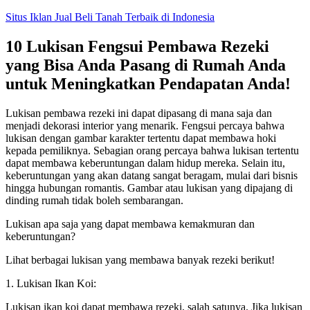
Skip
Situs Iklan Jual Beli Tanah Terbaik di Indonesia
to
content
10 Lukisan Fengsui Pembawa Rezeki
yang Bisa Anda Pasang di Rumah Anda
untuk Meningkatkan Pendapatan Anda!
Lukisan pembawa rezeki ini dapat dipasang di mana saja dan
menjadi dekorasi interior yang menarik.
Fengsui percaya bahwa
lukisan dengan gambar karakter tertentu dapat membawa hoki
kepada pemiliknya.
Sebagian orang percaya bahwa lukisan tertentu
dapat membawa keberuntungan dalam hidup mereka.
Selain itu,
keberuntungan yang akan datang sangat beragam, mulai dari bisnis
hingga hubungan romantis.
Gambar atau lukisan yang dipajang di
dinding rumah tidak boleh sembarangan.
Lukisan apa saja yang dapat membawa kemakmuran dan
keberuntungan?
Lihat berbagai lukisan yang membawa banyak rezeki berikut!
1. Lukisan Ikan Koi:
Lukisan ikan koi dapat membawa rezeki, salah satunya.
Jika lukisan