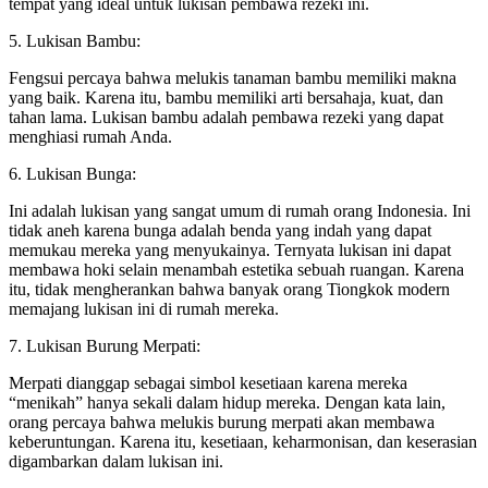
tempat yang ideal untuk lukisan pembawa rezeki ini.
5. Lukisan Bambu:
Fengsui percaya bahwa melukis tanaman bambu memiliki makna
yang baik.
Karena itu, bambu memiliki arti bersahaja, kuat, dan
tahan lama.
Lukisan bambu adalah pembawa rezeki yang dapat
menghiasi rumah Anda.
6. Lukisan Bunga:
Ini adalah lukisan yang sangat umum di rumah orang Indonesia.
Ini
tidak aneh karena bunga adalah benda yang indah yang dapat
memukau mereka yang menyukainya.
Ternyata lukisan ini dapat
membawa hoki selain menambah estetika sebuah ruangan.
Karena
itu, tidak mengherankan bahwa banyak orang Tiongkok modern
memajang lukisan ini di rumah mereka.
7. Lukisan Burung Merpati:
Merpati dianggap sebagai simbol kesetiaan karena mereka
“menikah” hanya sekali dalam hidup mereka.
Dengan kata lain,
orang percaya bahwa melukis burung merpati akan membawa
keberuntungan.
Karena itu, kesetiaan, keharmonisan, dan keserasian
digambarkan dalam lukisan ini.