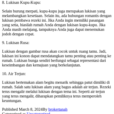
8. Lukisan Kupu-Kupu:
Selain burung merpati, kupu-kupu juga merupakan lukisan yang
melambangkan kesetiaan.
Selain itu, ada hubungan romantis dengan
lukisan pembawa rezeki ini.
Jika Anda ingin memiliki pasangan
yang setia, hiasilah rumah Anda dengan lukisan kupu-kupu.
Jika
Anda masih melajang, tampaknya Anda juga dapat menemukan
jodoh dengan cepat.
9. Lukisan Rusa:
Lukisan dengan gambar rusa akan cocok untuk ruang tamu.
Jadi,
lukisan ini konon dapat mendatangkan tamu penting atau penting ke
rumah.
Lukisan bunga sendiri berfungsi sebagai representasi dari
keseimbangan dan kemajuan yang berkelanjutan.
10. Air Terjun:
Lukisan bertemakan alam begitu menarik sehingga patut dimiliki di
rumah.
Salah satu lukisan alam yang bagus adalah air terjun.
Rezeki
terus mengalir melalui lukisan dengan tema ini.
Seperti air terjun
yang terus mengalir, diharapkan pemiliknya terus memperoleh
keuntungan.
Published
March 8, 2024
By
brokertanah
Categorized as
Uncategorized