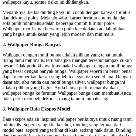
wallpaper kayu, semua risiko ini dihilangkan.
Menariknya, kertas dinding kayu ini cocok dengan banyak furnitur
dan dekorasi polos. Meja abu-abu, karpet berbulu abu muda, dan
sofa putih minimalis adalah beberapa contoh furnitur polos.
Wallpaper motif kayu berwarna putih kecokelatan adalah pilihan
yang bagus untuk kesan yang lebih modern dan minimalis.
2. Wallpaper Bunga Banyak
Wallpaper dengan motif bunga adalah pilihan yang tepat untuk
ruang tamu minimalis, terutama jika ruangan tersebut tampak cukup
besar. Tidak perlu khawatir memakai wallpaper dengan motif bunga
yang besar dengan banyak bunga. Wallpaper seperti ini benar-benar
dapat memberikan kesan yang lebih elegan dan sederhana. Dengan
dasar abu-abu muda dan motif bunga silver, wallpaper bunga ini
adalah pilihan yang bagus. Anda hanya perlu menambahkan
wallpaper bunga ke furnitur. Wallpaper bunga akan membuat Anda
tidak perlu membeli dekorasi ruang tamu minimalis lagi.
3. Wallpaper Bata Ekspos Model
Bata ekspos adalah inspirasi wallpaper berikutnya untuk ruang tamu
minimalis. Seperti yang kita ketahui, dinding yang terbuat dari
model bata, seperti yang terlihat di kafe, sedang naik daun. Dinding
dengan motif bata ini membuat kesan hangat dan alami. Jika Anda