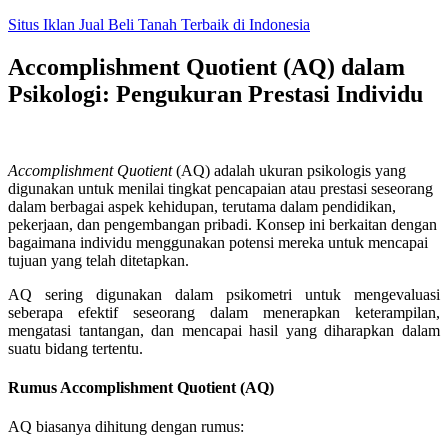
Skip
Situs Iklan Jual Beli Tanah Terbaik di Indonesia
to
content
Accomplishment Quotient (AQ) dalam
Psikologi: Pengukuran Prestasi Individu
Accomplishment Quotient
(AQ) adalah ukuran psikologis yang
digunakan untuk menilai tingkat pencapaian atau prestasi seseorang
dalam berbagai aspek kehidupan, terutama dalam pendidikan,
pekerjaan, dan pengembangan pribadi. Konsep ini berkaitan dengan
bagaimana individu menggunakan potensi mereka untuk mencapai
tujuan yang telah ditetapkan.
AQ sering digunakan dalam psikometri untuk mengevaluasi
seberapa efektif seseorang dalam menerapkan keterampilan,
mengatasi tantangan, dan mencapai hasil yang diharapkan dalam
suatu bidang tertentu.
Rumus Accomplishment Quotient (AQ)
AQ biasanya dihitung dengan rumus: