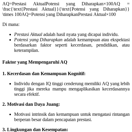
AQ=Prestasi AktualPotensi yang Diharapkan×100AQ =
\frac{\text{Prestasi Aktual}}{\text{Potensi yang Diharapkan}}
\times 100
A
Q
=
Potensi yang Diharapkan
Prestasi Aktual
×
100
Di mana:
Prestasi Aktual
adalah hasil nyata yang dicapai individu.
Potensi yang Diharapkan
adalah kemampuan atau ekspektasi
berdasarkan faktor seperti kecerdasan, pendidikan, atau
keterampilan.
Faktor yang Mempengaruhi AQ
1. Kecerdasan dan Kemampuan Kognitif:
Individu dengan IQ tinggi cenderung memiliki AQ yang lebih
tinggi jika mereka mampu mengaplikasikan kecerdasannya
secara efektif.
2. Motivasi dan Daya Juang:
Motivasi intrinsik dan kemampuan untuk mengatasi rintangan
berperan besar dalam pencapaian prestasi.
3. Lingkungan dan Kesempatan: