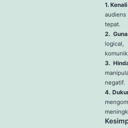
1. Kenal
audiens
tepat.
2. Guna
logical
komunik
3. Hind
manipul
negatif.
4. Duku
mengom
meningk
Kesimp