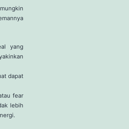
mungkin
temannya
al yang
yakinkan
at dapat
atau fear
ak lebih
nergi.