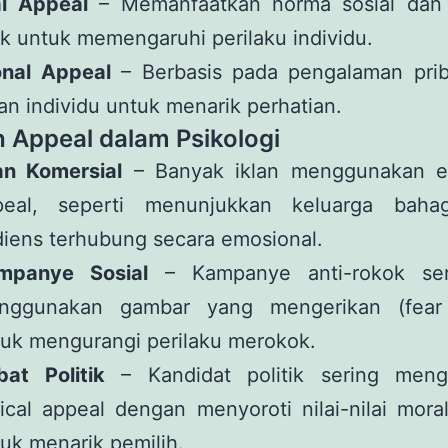
al Appeal
– Memanfaatkan norma sosial dan
 untuk memengaruhi perilaku individu.
onal Appeal
– Berbasis pada pengalaman prib
n individu untuk menarik perhatian.
 Appeal dalam Psikologi
an Komersial
– Banyak iklan menggunakan e
peal, seperti menunjukkan keluarga baha
iens terhubung secara emosional.
mpanye Sosial
– Kampanye anti-rokok ser
nggunakan gambar yang mengerikan (fear 
uk mengurangi perilaku merokok.
bat Politik
– Kandidat politik sering men
ical appeal dengan menyoroti nilai-nilai mor
uk menarik pemilih.