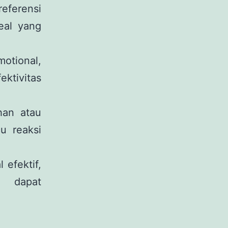
eferensi
eal yang
tional,
ktivitas
han atau
u reaksi
 efektif,
i dapat