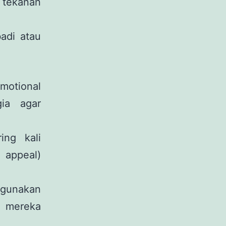
 tekanan
adi atau
motional
gia agar
ing kali
appeal)
ggunakan
al mereka