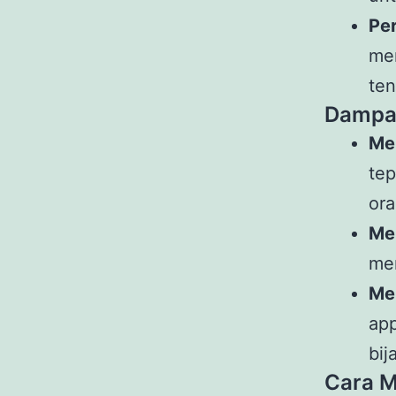
Pe
me
ten
Dampak
Me
te
ora
Me
mem
Me
ap
bij
Cara M