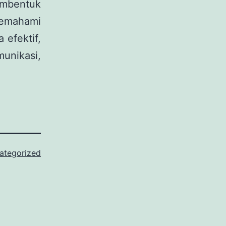
embentuk
memahami
 efektif,
unikasi,
ategorized