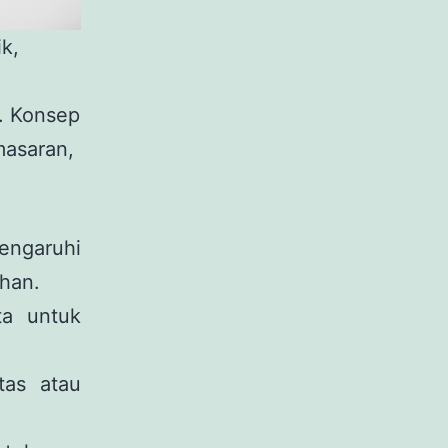
k,
. Konsep
masaran,
engaruhi
ihan.
ta untuk
tas atau