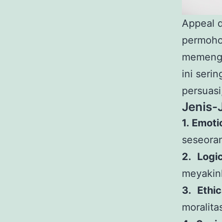
Appeal d
permoho
memenga
ini seri
persuasi
Jenis-
1. Emoti
seseoran
2. Logi
meyakin
3. Ethi
moralit