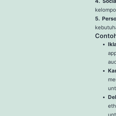
4. Soci
kelompok
5. Pers
kebutuha
Contoh
Ikl
ap
aud
Ka
me
unt
De
eth
unt