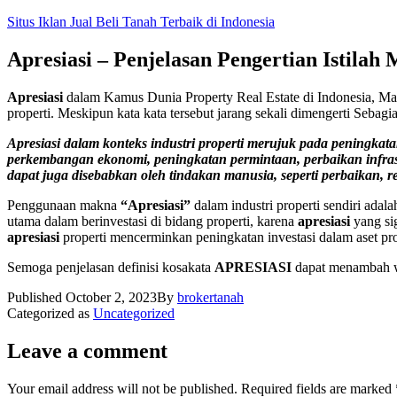
Skip
Situs Iklan Jual Beli Tanah Terbaik di Indonesia
to
content
Apresiasi – Penjelasan Pengertian Istilah
Apresiasi
dalam Kamus Dunia Property Real Estate di Indonesia, M
properti. Meskipun kata kata tersebut jarang sekali dimengerti Seb
Apresiasi dalam konteks industri properti merujuk pada peningkata
perkembangan ekonomi, peningkatan permintaan, perbaikan infrastruk
dapat juga disebabkan oleh tindakan manusia, seperti perbaikan, 
Penggunaan makna
“Apresiasi”
dalam industri properti sendiri adal
utama dalam berinvestasi di bidang properti, karena
apresiasi
yang sig
apresiasi
properti mencerminkan peningkatan investasi dalam aset pro
Semoga penjelasan definisi kosakata
APRESIASI
dapat menambah wa
Published
October 2, 2023
By
brokertanah
Categorized as
Uncategorized
Leave a comment
Your email address will not be published.
Required fields are marked