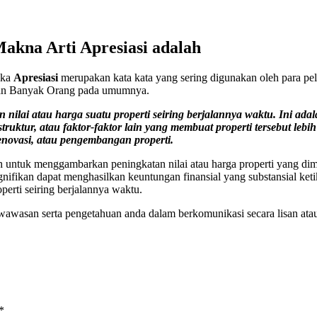
 Makna Arti Apresiasi adalah
aka
Apresiasi
merupakan kata kata yang sering digunakan oleh para pela
agian Banyak Orang pada umumnya.
n nilai atau harga suatu properti seiring berjalannya waktu. Ini ad
tur, atau faktor-faktor lain yang membuat properti tersebut lebih di
renovasi, atau pengembangan properti.
ah untuk menggambarkan peningkatan nilai atau harga properti yang dimi
nifikan dapat menghasilkan keuntungan finansial yang substansial keti
perti seiring berjalannya waktu.
wasan serta pengetahuan anda dalam berkomunikasi secara lisan atau t
*