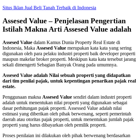
Skip
Situs Iklan Jual Beli Tanah Terbaik di Indonesia
to
content
Assesed Value – Penjelasan Pengertian
Istilah Makna Arti Assesed Value adalah
Assesed Value
dalam Kamus Dunia Property Real Estate di
Indonesia, Maka
Assesed Value
merupakan kata kata yang sering
digunakan oleh para pelaku industri properti baik developer properti
maupun makelar broker properti. Meskipun kata kata tersebut jarang
sekali dimengerti Sebagian Banyak Orang pada umumnya.
Assesed Value adalah Nilai sebuah properti yang didapatkan
dari tim penilai pajak, untuk kepentingan penarikan pajak real
estate.
Penggunaan makna
Assesed Value
sendiri dalam industri properti
adalah untuk menentukan nilai properti yang digunakan sebagai
dasar perhitungan pajak properti. Assessed Value adalah nilai
estimasi yang diberikan oleh pihak berwenang, seperti pemerintah
daerah atau otoritas pajak properti, untuk menentukan jumlah pajak
properti yang harus dibayarkan oleh pemilik properti.
Proses penilaian ini dilakukan oleh pihak berwenang berdasarkan