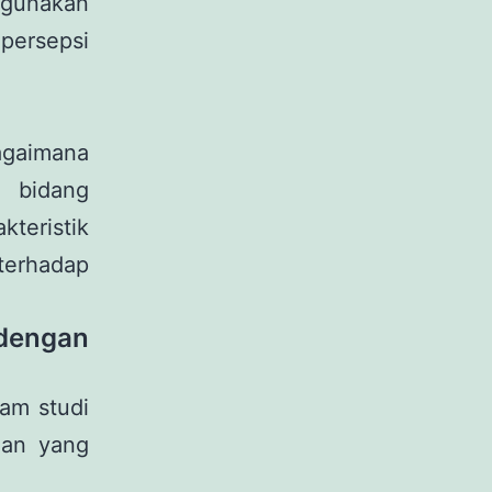
igunakan
persepsi
bagaimana
 bidang
kteristik
terhadap
dengan
lam studi
han yang