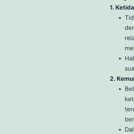
1. Ketid
Ti
de
rel
mer
Ha
sua
2. Kemu
Be
ke
ter
ber
Da