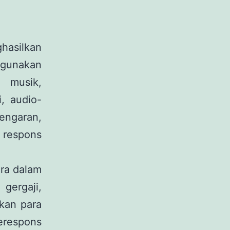
ghasilkan
digunakan
 musik,
i, audio-
dengaran,
 respons
ara dalam
 gergaji,
nkan para
erespons