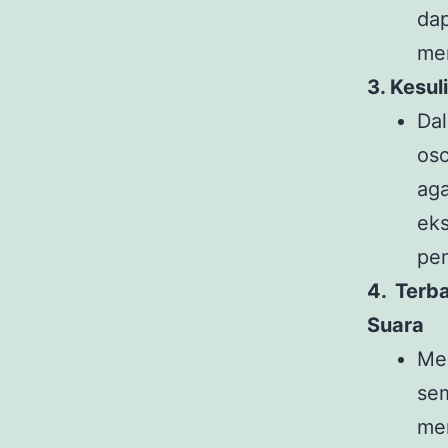
dap
mem
3. Kesul
Da
osc
ag
ek
pe
4. Terb
Suara
Me
se
mem