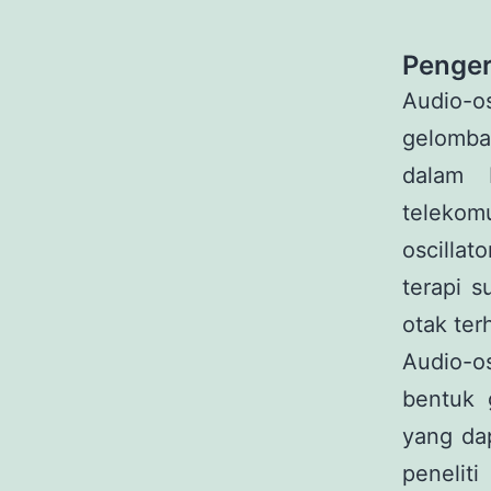
Penger
Audio-os
gelomban
dalam 
telekomu
oscillat
terapi 
otak ter
Audio-os
bentuk g
yang dap
penelit