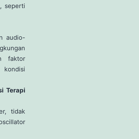
 seperti
n audio-
ingkungan
h faktor
kondisi
i Terapi
r, tidak
illator