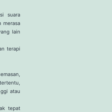
si suara
n merasa
yang lain
n terapi
cemasan,
ertentu,
nggi atau
ak tepat