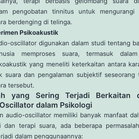
salnya, terapi berbasis gelombang suara d
lam pengobatan tinnitus untuk mengurangi 
ra berdenging di telinga.
erimen Psikoakustik
io-oscillator digunakan dalam studi tentang 
nusia memproses suara, termasuk dalam
koakustik yang meneliti keterkaitan antara kara
ik suara dan pengalaman subjektif seseorang 
ra tersebut.
ah yang Sering Terjadi Berkaitan 
Oscillator dalam Psikologi
 audio-oscillator memiliki banyak manfaat da
gi dan terapi suara, ada beberapa permasala
erjadi dalam penggunaannya: