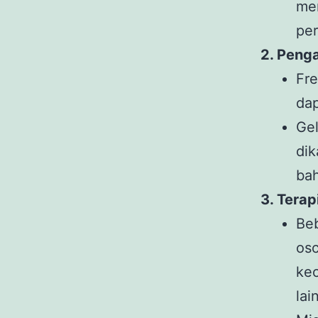
me
per
2. Peng
Fre
da
Gel
dik
ba
3. Terap
Beb
os
ke
lai