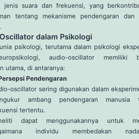
i jenis suara dan frekuensi, yang berkontrib
man tentang mekanisme pendengaran dan p
.
Oscillator dalam Psikologi
nia psikologi, terutama dalam psikologi eksp
ropsikologi, audio-oscillator memiliki 
 utama, di antaranya:
i Persepsi Pendengaran
io-oscillator sering digunakan dalam eksperi
ngukur ambang pendengaran manusia t
kuensi tertentu.
neliti dapat menggunakannya untuk m
gaimana individu membedakan na