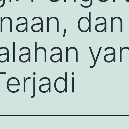
naan, dan
alahan ya
Terjadi