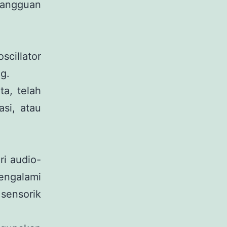
gangguan
scillator
g.
a, telah
si, atau
ri audio-
ngalami
sensorik