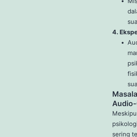
Mi
da
sua
4. Eksp
Aud
ma
psi
fis
sua
Masal
Audio-
Meskipun
psikolo
sering t