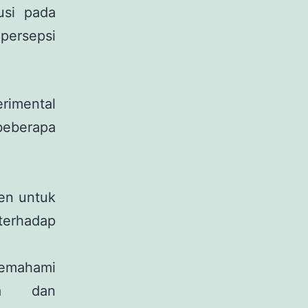
usi pada
ersepsi
erimental
beberapa
men untuk
erhadap
emahami
da dan