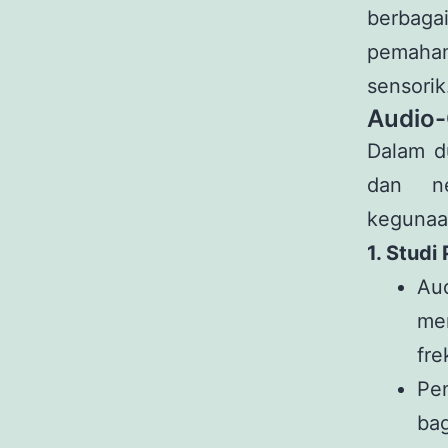
berbaga
pemaha
sensorik
Audio-
Dalam du
dan neu
kegunaan
1. Stud
Aud
me
fre
Pe
ba