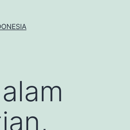
DONESIA
dalam
ian,