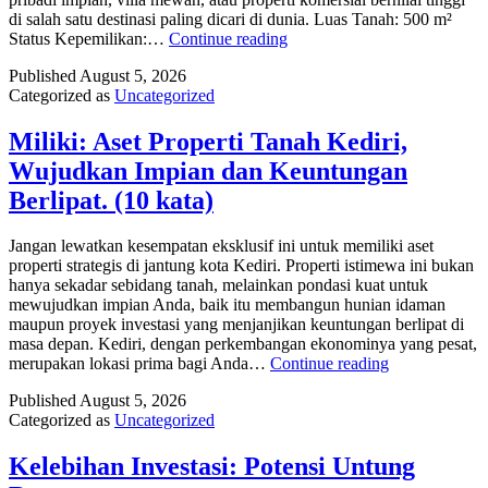
di salah satu destinasi paling dicari di dunia. Luas Tanah: 500 m²
[Manfaat
Status Kepemilikan:…
Continue reading
Utama]:
Published
August 5, 2026
Wujudkan
Categorized as
Uncategorized
Impian
Bali
Anda
Miliki: Aset Properti Tanah Kediri,
Wujudkan Impian dan Keuntungan
Berlipat. (10 kata)
Jangan lewatkan kesempatan eksklusif ini untuk memiliki aset
properti strategis di jantung kota Kediri. Properti istimewa ini bukan
hanya sekadar sebidang tanah, melainkan pondasi kuat untuk
mewujudkan impian Anda, baik itu membangun hunian idaman
maupun proyek investasi yang menjanjikan keuntungan berlipat di
masa depan. Kediri, dengan perkembangan ekonominya yang pesat,
Miliki:
merupakan lokasi prima bagi Anda…
Continue reading
Aset
Published
August 5, 2026
Properti
Categorized as
Uncategorized
Tanah
Kediri,
Wujudkan
Kelebihan Investasi: Potensi Untung
Impian