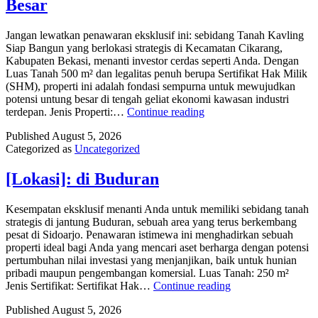
Besar
dan
Keuntungan
Berlipat.
Jangan lewatkan penawaran eksklusif ini: sebidang Tanah Kavling
(10
Siap Bangun yang berlokasi strategis di Kecamatan Cikarang,
kata)
Kabupaten Bekasi, menanti investor cerdas seperti Anda. Dengan
Luas Tanah 500 m² dan legalitas penuh berupa Sertifikat Hak Milik
(SHM), properti ini adalah fondasi sempurna untuk mewujudkan
potensi untung besar di tengah geliat ekonomi kawasan industri
Kelebihan
terdepan. Jenis Properti:…
Continue reading
Investasi:
Published
August 5, 2026
Potensi
Categorized as
Uncategorized
Untung
Besar
[Lokasi]: di Buduran
Kesempatan eksklusif menanti Anda untuk memiliki sebidang tanah
strategis di jantung Buduran, sebuah area yang terus berkembang
pesat di Sidoarjo. Penawaran istimewa ini menghadirkan sebuah
properti ideal bagi Anda yang mencari aset berharga dengan potensi
pertumbuhan nilai investasi yang menjanjikan, baik untuk hunian
pribadi maupun pengembangan komersial. Luas Tanah: 250 m²
[Lokasi]:
Jenis Sertifikat: Sertifikat Hak…
Continue reading
di
Published
August 5, 2026
Buduran