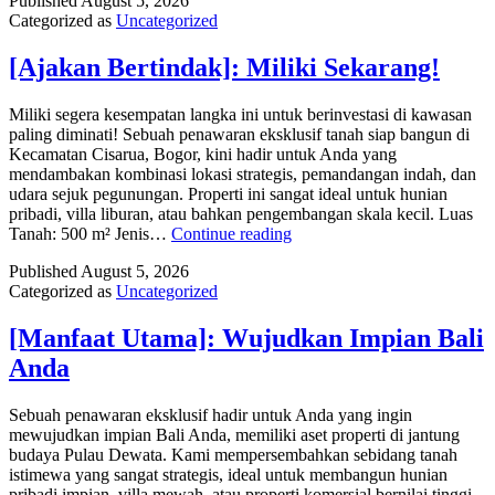
Published
August 5, 2026
Action/Daya
Categorized as
Uncategorized
Tarik
Unik]:
Miliki
[Ajakan Bertindak]: Miliki Sekarang!
Sekarang!
Miliki segera kesempatan langka ini untuk berinvestasi di kawasan
paling diminati! Sebuah penawaran eksklusif tanah siap bangun di
Kecamatan Cisarua, Bogor, kini hadir untuk Anda yang
mendambakan kombinasi lokasi strategis, pemandangan indah, dan
udara sejuk pegunungan. Properti ini sangat ideal untuk hunian
pribadi, villa liburan, atau bahkan pengembangan skala kecil. Luas
[Ajakan
Tanah: 500 m² Jenis…
Continue reading
Bertindak]:
Published
August 5, 2026
Miliki
Categorized as
Uncategorized
Sekarang!
[Manfaat Utama]: Wujudkan Impian Bali
Anda
Sebuah penawaran eksklusif hadir untuk Anda yang ingin
mewujudkan impian Bali Anda, memiliki aset properti di jantung
budaya Pulau Dewata. Kami mempersembahkan sebidang tanah
istimewa yang sangat strategis, ideal untuk membangun hunian
pribadi impian, villa mewah, atau properti komersial bernilai tinggi