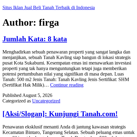
Skip
Situs Iklan Jual Beli Tanah Terbaik di Indonesia
to
content
Author:
firga
Jumlah Kata: 8 kata
Menghadirkan sebuah penawaran properti yang sangat langka dan
menjanjikan, sebuah Tanah Kavling siap bangun di lokasi strategis
pusat Kota Sukabumi. Kesempatan emas ini menawarkan investasi
properti yang tak hanya menguntungkan tetapi juga memberikan
potensi pertumbuhan nilai yang signifikan di masa depan. Luas
Tanah: 500 m2 Jenis Tanah: Tanah Kavling Jenis Sertifikat: SHM
Jumlah
(Sertifikat Hak Milik)…
Continue reading
Kata:
Published
August 5, 2026
8
Categorized as
Uncategorized
kata
[Aksi/Slogan]: Kunjungi Tanah.com!
Penawaran eksklusif menanti Anda di jantung kawasan strategis
Kecamatan Bintaro, Tangerang Selatan. Sebuah peluang emas untuk