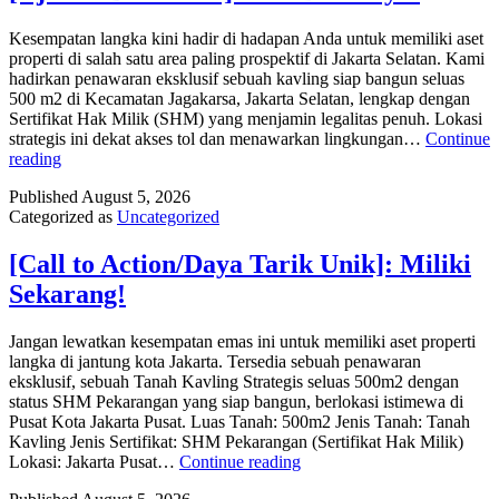
Sekarang!
Kesempatan langka kini hadir di hadapan Anda untuk memiliki aset
properti di salah satu area paling prospektif di Jakarta Selatan. Kami
hadirkan penawaran eksklusif sebuah kavling siap bangun seluas
500 m2 di Kecamatan Jagakarsa, Jakarta Selatan, lengkap dengan
Sertifikat Hak Milik (SHM) yang menjamin legalitas penuh. Lokasi
strategis ini dekat akses tol dan menawarkan lingkungan…
Continue
[Ajakan
reading
Bertindak]:
Published
August 5, 2026
Cek
Categorized as
Uncategorized
Detailnya!
[Call to Action/Daya Tarik Unik]: Miliki
Sekarang!
Jangan lewatkan kesempatan emas ini untuk memiliki aset properti
langka di jantung kota Jakarta. Tersedia sebuah penawaran
eksklusif, sebuah Tanah Kavling Strategis seluas 500m2 dengan
status SHM Pekarangan yang siap bangun, berlokasi istimewa di
Pusat Kota Jakarta Pusat. Luas Tanah: 500m2 Jenis Tanah: Tanah
Kavling Jenis Sertifikat: SHM Pekarangan (Sertifikat Hak Milik)
[Call
Lokasi: Jakarta Pusat…
Continue reading
to