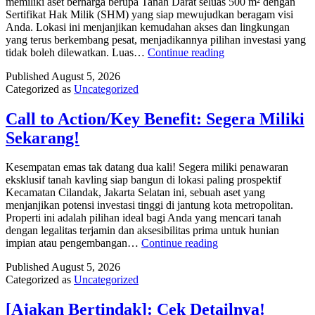
memiliki aset berharga berupa Tanah Darat seluas 500 m² dengan
Sertifikat Hak Milik (SHM) yang siap mewujudkan beragam visi
Anda. Lokasi ini menjanjikan kemudahan akses dan lingkungan
yang terus berkembang pesat, menjadikannya pilihan investasi yang
[Aksi/Slogan]:
tidak boleh dilewatkan. Luas…
Continue reading
Kunjungi
Published
August 5, 2026
Tanah.com!
Categorized as
Uncategorized
Call to Action/Key Benefit: Segera Miliki
Sekarang!
Kesempatan emas tak datang dua kali! Segera miliki penawaran
eksklusif tanah kavling siap bangun di lokasi paling prospektif
Kecamatan Cilandak, Jakarta Selatan ini, sebuah aset yang
menjanjikan potensi investasi tinggi di jantung kota metropolitan.
Properti ini adalah pilihan ideal bagi Anda yang mencari tanah
dengan legalitas terjamin dan aksesibilitas prima untuk hunian
Call
impian atau pengembangan…
Continue reading
to
Published
August 5, 2026
Action/Key
Categorized as
Uncategorized
Benefit:
Segera
Miliki
[Ajakan Bertindak]: Cek Detailnya!