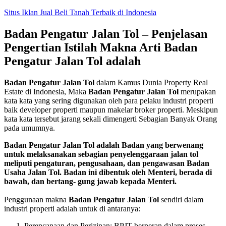
Skip
Situs Iklan Jual Beli Tanah Terbaik di Indonesia
to
content
Badan Pengatur Jalan Tol – Penjelasan
Pengertian Istilah Makna Arti Badan
Pengatur Jalan Tol adalah
Badan Pengatur Jalan Tol
dalam Kamus Dunia Property Real
Estate di Indonesia, Maka
Badan Pengatur Jalan Tol
merupakan
kata kata yang sering digunakan oleh para pelaku industri properti
baik developer properti maupun makelar broker properti. Meskipun
kata kata tersebut jarang sekali dimengerti Sebagian Banyak Orang
pada umumnya.
Badan Pengatur Jalan Tol adalah Badan yang berwenang
untuk melaksanakan sebagian penyelenggaraan jalan tol
meliputi pengaturan, pengusahaan, dan pengawasan Badan
Usaha Jalan Tol. Badan ini dibentuk oleh Menteri, berada di
bawah, dan bertang- gung jawab kepada Menteri.
Penggunaan makna
Badan Pengatur Jalan Tol
sendiri dalam
industri properti adalah untuk di antaranya:
Perencanaan dan Perizinan: BPJT berperan dalam proses