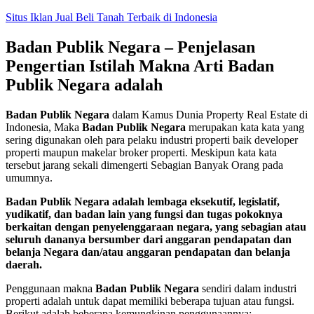
Skip
Situs Iklan Jual Beli Tanah Terbaik di Indonesia
to
content
Badan Publik Negara – Penjelasan
Pengertian Istilah Makna Arti Badan
Publik Negara adalah
Badan Publik Negara
dalam Kamus Dunia Property Real Estate di
Indonesia, Maka
Badan Publik Negara
merupakan kata kata yang
sering digunakan oleh para pelaku industri properti baik developer
properti maupun makelar broker properti. Meskipun kata kata
tersebut jarang sekali dimengerti Sebagian Banyak Orang pada
umumnya.
Badan Publik Negara adalah lembaga eksekutif, legislatif,
yudikatif, dan badan lain yang fungsi dan tugas pokoknya
berkaitan dengan penyelenggaraan negara, yang sebagian atau
seluruh dananya bersumber dari anggaran pendapatan dan
belanja Negara dan/atau anggaran pendapatan dan belanja
daerah.
Penggunaan makna
Badan Publik Negara
sendiri dalam industri
properti adalah untuk dapat memiliki beberapa tujuan atau fungsi.
Berikut adalah beberapa kemungkinan penggunaannya: