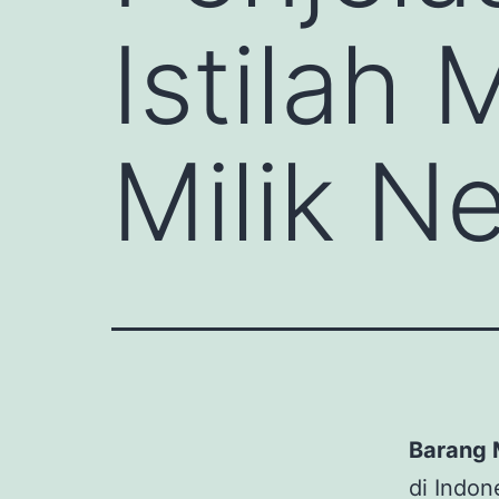
Istilah
Milik N
Barang 
di Indo