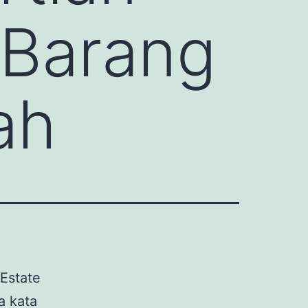
i Barang
ah
Estate
a kata