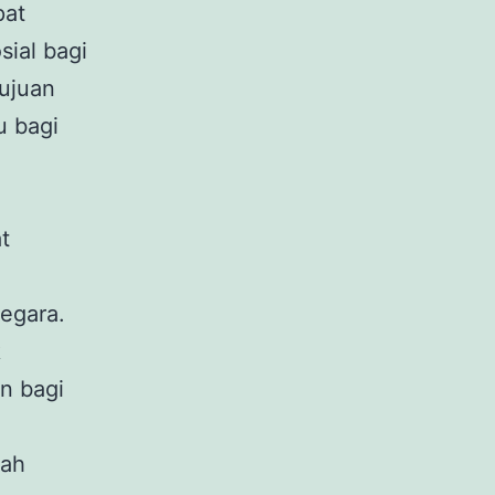
pat
ial bagi
ujuan
u bagi
t
egara.
k
n bagi
tah