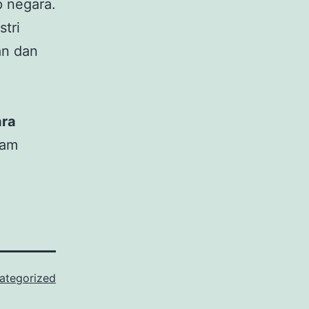
p negara.
tri
an dan
ara
lam
ategorized