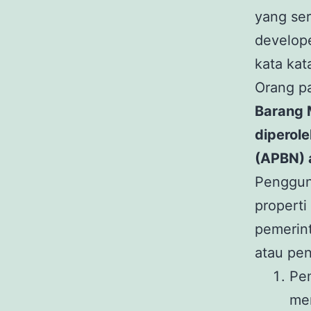
yang ser
develope
kata kat
Orang p
Barang 
diperol
(APBN) a
Penggu
properti
pemerint
atau pen
Pem
mem