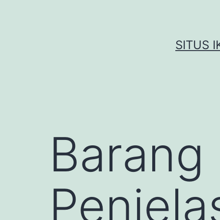
Skip
to
content
SITUS 
Barang 
Penjela