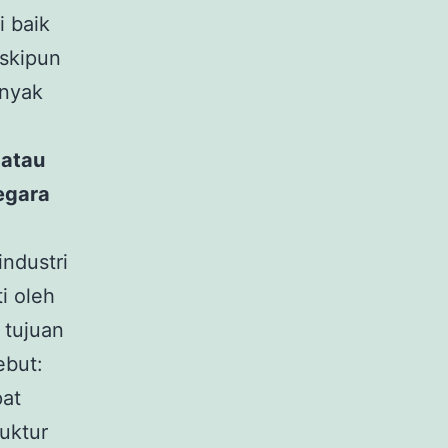
i baik
eskipun
anyak
 atau
egara
industri
i oleh
 tujuan
ebut:
pat
uktur