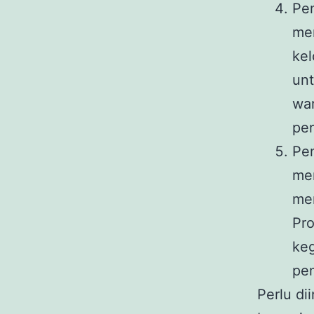
Pe
mem
ke
unt
wa
per
Pen
mem
men
Pro
keg
pem
Perlu di