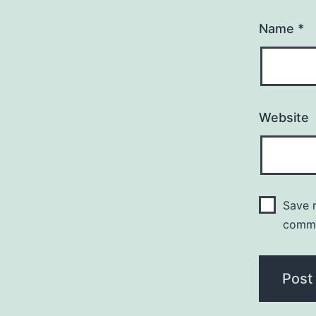
Name
*
Website
Save m
comm