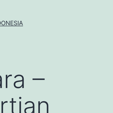
DONESIA
ra –
rtian