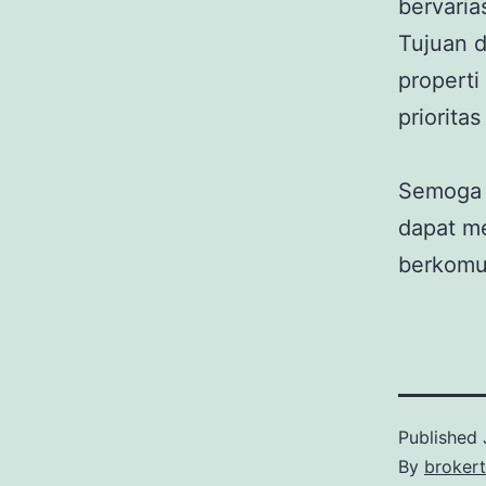
bervaria
Tujuan d
propert
priorita
Semoga 
dapat m
berkomun
Published
By
broker