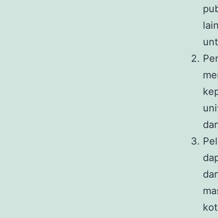
pub
lai
un
Pen
mem
kep
uni
dan
Pel
dap
dan
mas
kot