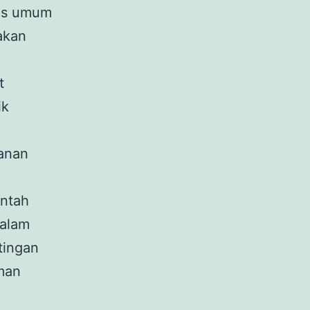
tas umum
nakan
t
ik
manan
intah
 alam
tingan
man