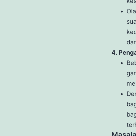
ke
Ol
su
ke
dan
4. Peng
Be
ga
me
De
ba
ba
ter
Masal