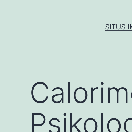
Skip
to
content
SITUS 
Calorim
Psikolo