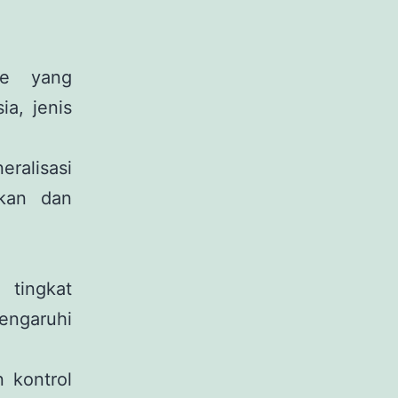
sme yang
ia, jenis
ralisasi
akan dan
 tingkat
engaruhi
 kontrol