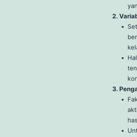
yan
2. Varia
Se
ber
kel
Ha
te
kon
3. Penga
Fa
ak
has
Un