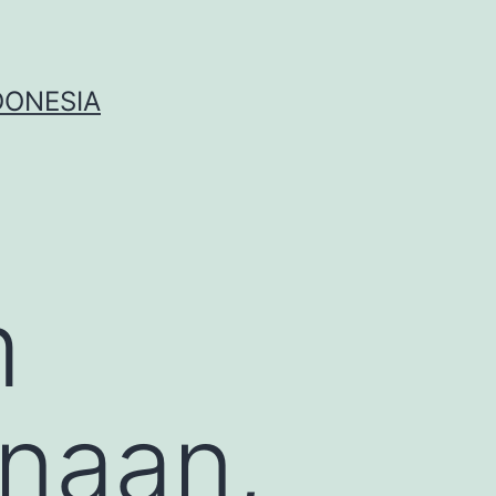
DONESIA
m
unaan,