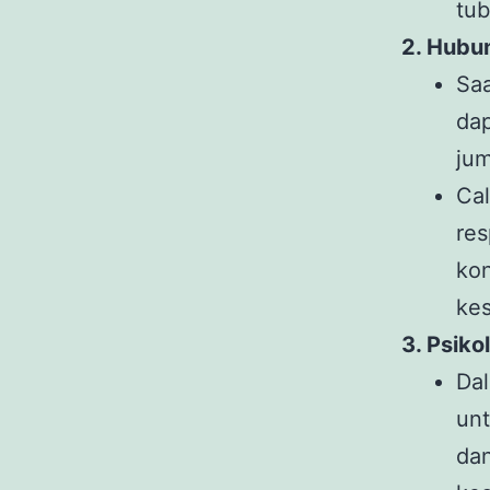
tub
2. Hubu
Sa
da
jum
Ca
re
ko
kes
3. Psik
Da
unt
da