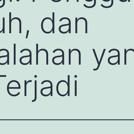
uh, dan
alahan ya
Terjadi