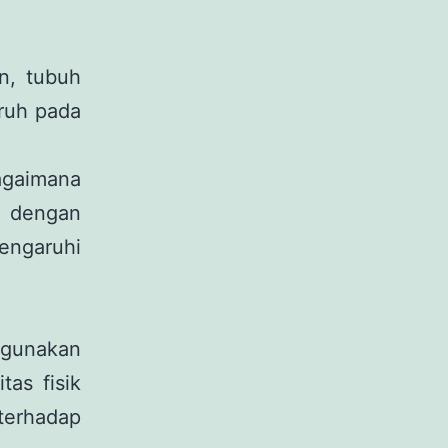
n, tubuh
ruh pada
gaimana
n dengan
engaruhi
igunakan
tas fisik
terhadap