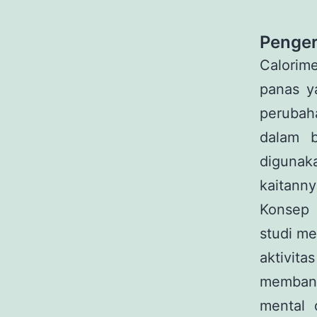
Penger
Calorim
panas y
perubaha
dalam b
digunak
kaitanny
Konsep 
studi m
aktivit
membant
mental 