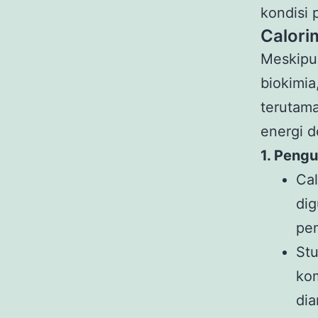
kondisi 
Calori
Meskipu
biokimia
terutam
energi d
1. Peng
Ca
dig
pe
St
ko
di