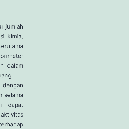
r jumlah
i kimia,
 terutama
orimeter
uh dalam
rang.
n dengan
n selama
ni dapat
ktivitas
terhadap