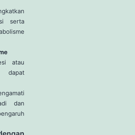
ngkatkan
i serta
abolisme
sme
esi atau
, dapat
engamati
adi dan
pengaruh
dengan