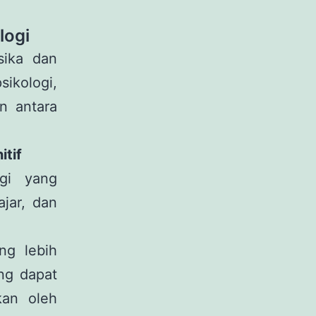
logi
sika dan
sikologi,
n antara
itif
gi yang
ajar, dan
ng lebih
ng dapat
kan oleh