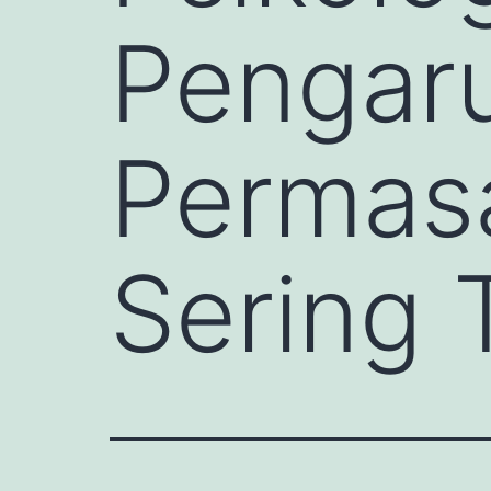
Pengar
Permas
Sering 