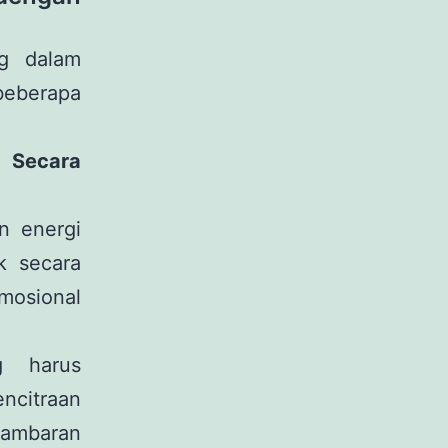
ng dalam
beberapa
l Secara
n energi
ak secara
mosional
g harus
ncitraan
gambaran