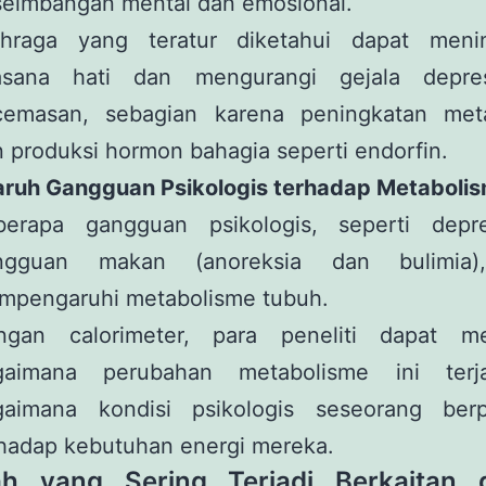
seimbangan mental dan emosional.
ahraga yang teratur diketahui dapat meni
asana hati dan mengurangi gejala depres
cemasan, sebagian karena peningkatan met
 produksi hormon bahagia seperti endorfin.
aruh Gangguan Psikologis terhadap Metaboli
berapa gangguan psikologis, seperti depr
ngguan makan (anoreksia dan bulimia)
mpengaruhi metabolisme tubuh.
ngan calorimeter, para peneliti dapat m
gaimana perubahan metabolisme ini terj
gaimana kondisi psikologis seseorang ber
hadap kebutuhan energi mereka.
ah yang Sering Terjadi Berkaitan 