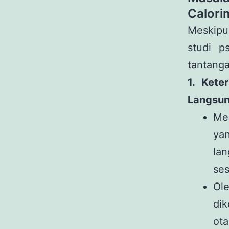
Calori
Meskipu
studi p
tantang
1. Kete
Langsu
Me
yan
la
se
Ol
di
ot