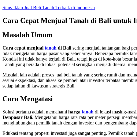
Skip
Situs Iklan Jual Beli Tanah Terbaik di Indonesia
to
content
Cara Cepat Menjual Tanah di Bali untuk I
Masalah Umum
Cara cepat menjual
tanah
di Bali
sering menjadi tantangan bagi pe
tidak mengetahui harga pasar yang sebenarnya. Beberapa pemilik tanah
Kondisi ini tidak hanya terjadi di Bali, tetapi juga di kota-kota besar l
Tanah yang berada di lokasi potensial seringkali menjadi dilema: men
Masalah lain adalah proses jual beli tanah yang sering rumit dan me
sesuai ekspektasi, dan akses ke pembeli atau investor terbatas mem
setiap tahun di kawasan strategis Bali.
Cara Mengatasi
Solusi pertama adalah memahami
harga
tanah
di lokasi masing-masi
Denpasar Bali
. Mengetahui harga rata-rata per meter persegi memban
menghubungkan pemilik tanah dengan investor dan pengembang dapat
Edukasi tentang properti investasi juga sangat penting. Pemilik tana