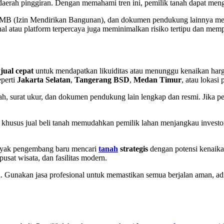
g daerah pinggiran. Dengan memahami tren ini, pemilik tanah dapat m
kur, IMB (Izin Mendirikan Bangunan), dan dokumen pendukung lainnya m
l atau platform terpercaya juga meminimalkan risiko tertipu dan memp
n
jual cepat
untuk mendapatkan likuiditas atau menunggu kenaikan harga
eperti
Jakarta Selatan
,
Tangerang BSD
,
Medan Timur
, atau lokasi 
ah, surat ukur, dan dokumen pendukung lain lengkap dan resmi. Jika per
khusus jual beli tanah memudahkan pemilik lahan menjangkau investor se
anyak pengembang baru mencari
tanah
strategis
dengan potensi kenaikan
pusat wisata, dan fasilitas modern.
. Gunakan jasa profesional untuk memastikan semua berjalan aman, adi