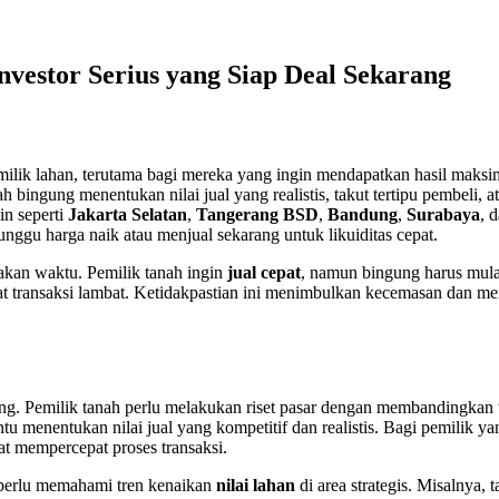
nvestor Serius yang Siap Deal Sekarang
milik lahan, terutama bagi mereka yang ingin mendapatkan hasil maks
 bingung menentukan nilai jual yang realistis, takut tertipu pembeli, 
ain seperti
Jakarta Selatan
,
Tangerang BSD
,
Bandung
,
Surabaya
, 
unggu harga naik atau menjual sekarang untuk likuiditas cepat.
makan waktu. Pemilik tanah ingin
jual cepat
, namun bingung harus mulai
buat transaksi lambat. Ketidakpastian ini menimbulkan kecemasan dan 
ng. Pemilik tanah perlu melakukan riset pasar dengan membandingkan t
tu menentukan nilai jual yang kompetitif dan realistis. Bagi pemilik y
 mempercepat proses transaksi.
h perlu memahami tren kenaikan
nilai lahan
di area strategis. Misalnya,