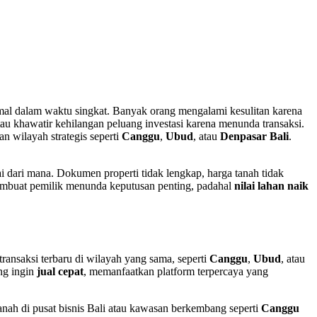
imal dalam waktu singkat. Banyak orang mengalami kesulitan karena
atau khawatir kehilangan peluang investasi karena menunda transaksi.
dan wilayah strategis seperti
Canggu
,
Ubud
, atau
Denpasar Bali
.
 dari mana. Dokumen properti tidak lengkap, harga tanah tidak
membuat pemilik menunda keputusan penting, padahal
nilai lahan naik
ransaksi terbaru di wilayah yang sama, seperti
Canggu
,
Ubud
, atau
ang ingin
jual cepat
, memanfaatkan platform terpercaya yang
 tanah di pusat bisnis Bali atau kawasan berkembang seperti
Canggu