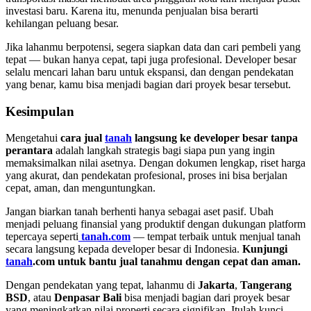
investasi baru. Karena itu, menunda penjualan bisa berarti
kehilangan peluang besar.
Jika lahanmu berpotensi, segera siapkan data dan cari pembeli yang
tepat — bukan hanya cepat, tapi juga profesional. Developer besar
selalu mencari lahan baru untuk ekspansi, dan dengan pendekatan
yang benar, kamu bisa menjadi bagian dari proyek besar tersebut.
Kesimpulan
Mengetahui
cara jual
tanah
langsung ke developer besar tanpa
perantara
adalah langkah strategis bagi siapa pun yang ingin
memaksimalkan nilai asetnya. Dengan dokumen lengkap, riset harga
yang akurat, dan pendekatan profesional, proses ini bisa berjalan
cepat, aman, dan menguntungkan.
Jangan biarkan tanah berhenti hanya sebagai aset pasif. Ubah
menjadi peluang finansial yang produktif dengan dukungan platform
tepercaya seperti
tanah.com
— tempat terbaik untuk menjual tanah
secara langsung kepada developer besar di Indonesia.
Kunjungi
tanah
.com untuk bantu jual tanahmu dengan cepat dan aman.
Dengan pendekatan yang tepat, lahanmu di
Jakarta
,
Tangerang
BSD
, atau
Denpasar Bali
bisa menjadi bagian dari proyek besar
yang meningkatkan nilai properti secara signifikan. Itulah kunci