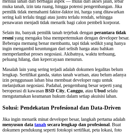
menilai lahan dari berbagai aspek — mulai dari akses jalan, lebar
muka tanah, izin tata ruang, hingga potensi pengembangan. Jika
pemilik tidak memahami faktor-faktor ini, harga yang ditawarkan
sering kali terlalu tinggi atau justru terlalu rendah, sehingga
penawaran menjadi tidak menarik bagi calon pembeli korporat.
Selain itu, banyak pemilik tanah terjebak dengan
perantara tidak
resmi
yang mengaku bisa mempertemukan dengan developer besar.
Beberapa memang benar membantu, tapi tidak sedikit yang hanya
ingin mengambil keuntungan dari selisih harga atau bahkan
memperlambat proses negosiasi. Akibatnya, waktu terbuang,
peluang hilang, dan kepercayaan menurun.
Masalah lain yang sering terjadi adalah dokumen legalitas belum
lengkap. Sertifikat ganda, status tanah warisan, atau belum adanya
izin penggunaan lahan bisa membuat developer ragu untuk
melanjutkan negosiasi. Padahal, pengembang besar seperti yang
beroperasi di kawasan
BSD City
,
Canggu
, atau
Ubud
selalu
mengutamakan keamanan hukum dalam setiap akuisisi lahan.
Solusi: Pendekatan Profesional dan Data-Driven
Jika ingin menarik minat developer besar, langkah pertama adalah
menyusun data
tanah
secara lengkap dan profesional
. Buat
dokumen pendukung seperti fotokopi sertifikat, peta lokasi, foto