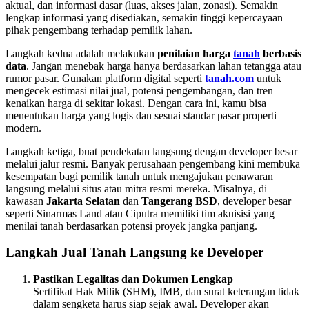
aktual, dan informasi dasar (luas, akses jalan, zonasi). Semakin
lengkap informasi yang disediakan, semakin tinggi kepercayaan
pihak pengembang terhadap pemilik lahan.
Langkah kedua adalah melakukan
penilaian harga
tanah
berbasis
data
. Jangan menebak harga hanya berdasarkan lahan tetangga atau
rumor pasar. Gunakan platform digital seperti
tanah.com
untuk
mengecek estimasi nilai jual, potensi pengembangan, dan tren
kenaikan harga di sekitar lokasi. Dengan cara ini, kamu bisa
menentukan harga yang logis dan sesuai standar pasar properti
modern.
Langkah ketiga, buat pendekatan langsung dengan developer besar
melalui jalur resmi. Banyak perusahaan pengembang kini membuka
kesempatan bagi pemilik tanah untuk mengajukan penawaran
langsung melalui situs atau mitra resmi mereka. Misalnya, di
kawasan
Jakarta Selatan
dan
Tangerang BSD
, developer besar
seperti Sinarmas Land atau Ciputra memiliki tim akuisisi yang
menilai tanah berdasarkan potensi proyek jangka panjang.
Langkah Jual Tanah Langsung ke Developer
Pastikan Legalitas dan Dokumen Lengkap
Sertifikat Hak Milik (SHM), IMB, dan surat keterangan tidak
dalam sengketa harus siap sejak awal. Developer akan