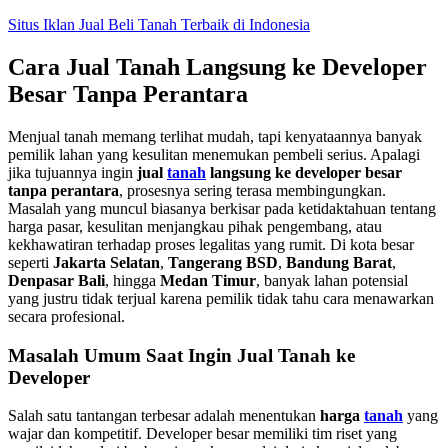
Skip
Situs Iklan Jual Beli Tanah Terbaik di Indonesia
to
content
Cara Jual Tanah Langsung ke Developer
Besar Tanpa Perantara
Menjual tanah memang terlihat mudah, tapi kenyataannya banyak
pemilik lahan yang kesulitan menemukan pembeli serius. Apalagi
jika tujuannya ingin
jual
tanah
langsung ke developer besar
tanpa perantara
, prosesnya sering terasa membingungkan.
Masalah yang muncul biasanya berkisar pada ketidaktahuan tentang
harga pasar, kesulitan menjangkau pihak pengembang, atau
kekhawatiran terhadap proses legalitas yang rumit. Di kota besar
seperti
Jakarta Selatan
,
Tangerang BSD
,
Bandung Barat
,
Denpasar Bali
, hingga
Medan Timur
, banyak lahan potensial
yang justru tidak terjual karena pemilik tidak tahu cara menawarkan
secara profesional.
Masalah Umum Saat Ingin Jual Tanah ke
Developer
Salah satu tantangan terbesar adalah menentukan
harga
tanah
yang
wajar dan kompetitif. Developer besar memiliki tim riset yang