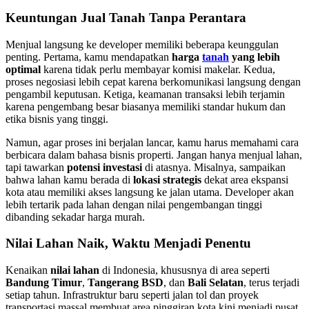
Keuntungan Jual Tanah Tanpa Perantara
Menjual langsung ke developer memiliki beberapa keunggulan
penting. Pertama, kamu mendapatkan
harga
tanah
yang lebih
optimal
karena tidak perlu membayar komisi makelar. Kedua,
proses negosiasi lebih cepat karena berkomunikasi langsung dengan
pengambil keputusan. Ketiga, keamanan transaksi lebih terjamin
karena pengembang besar biasanya memiliki standar hukum dan
etika bisnis yang tinggi.
Namun, agar proses ini berjalan lancar, kamu harus memahami cara
berbicara dalam bahasa bisnis properti. Jangan hanya menjual lahan,
tapi tawarkan
potensi investasi
di atasnya. Misalnya, sampaikan
bahwa lahan kamu berada di
lokasi strategis
dekat area ekspansi
kota atau memiliki akses langsung ke jalan utama. Developer akan
lebih tertarik pada lahan dengan nilai pengembangan tinggi
dibanding sekadar harga murah.
Nilai Lahan Naik, Waktu Menjadi Penentu
Kenaikan
nilai lahan
di Indonesia, khususnya di area seperti
Bandung Timur
,
Tangerang BSD
, dan
Bali Selatan
, terus terjadi
setiap tahun. Infrastruktur baru seperti jalan tol dan proyek
transportasi massal membuat area pinggiran kota kini menjadi pusat