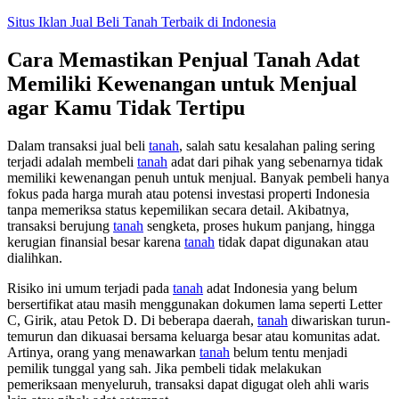
Skip
Situs Iklan Jual Beli Tanah Terbaik di Indonesia
to
content
Cara Memastikan Penjual Tanah Adat
Memiliki Kewenangan untuk Menjual
agar Kamu Tidak Tertipu
Dalam transaksi jual beli
tanah
, salah satu kesalahan paling sering
terjadi adalah membeli
tanah
adat dari pihak yang sebenarnya tidak
memiliki kewenangan penuh untuk menjual. Banyak pembeli hanya
fokus pada harga murah atau potensi investasi properti Indonesia
tanpa memeriksa status kepemilikan secara detail. Akibatnya,
transaksi berujung
tanah
sengketa, proses hukum panjang, hingga
kerugian finansial besar karena
tanah
tidak dapat digunakan atau
dialihkan.
Risiko ini umum terjadi pada
tanah
adat Indonesia yang belum
bersertifikat atau masih menggunakan dokumen lama seperti Letter
C, Girik, atau Petok D. Di beberapa daerah,
tanah
diwariskan turun-
temurun dan dikuasai bersama keluarga besar atau komunitas adat.
Artinya, orang yang menawarkan
tanah
belum tentu menjadi
pemilik tunggal yang sah. Jika pembeli tidak melakukan
pemeriksaan menyeluruh, transaksi dapat digugat oleh ahli waris