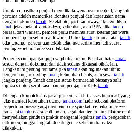
lain atau pihak adat setempat.
Untuk memastikan penjual memiliki kewenangan menjual, langkah
pertama adalah memeriksa identitas penjual dan kesesuaian nama
dengan dokumen
tanah
. Setelah itu, pastikan riwayat kepemilikan
tanah
jelas melalui kantor desa, kelurahan, atau BPN. Jika
tanah
berasal dari warisan, pembeli perlu meminta surat keterangan waris
dan persetujuan seluruh ahli waris. Untuk
tanah
komunal atau
tanah
adat tertentu, persetujuan tokoh adat juga sering menjadi syarat
penting sebelum transaksi dilakukan.
Pemeriksaan lapangan juga wajib dilakukan. Pastikan batas
tanah
sesuai dengan dokumen dan tidak sedang dikuasai pihak lain.
Langkah ini penting terutama jika
tanah
akan digunakan untuk
pengembangan kavling
tanah
, kebutuhan bisnis, atau sewa
tanah
jangka panjang. Tanah dengan status bermasalah biasanya sulit
diproses untuk sertifikasi maupun pengajuan KPR
tanah
.
Di tengah kompleksitas pasar properti saat ini, akses informasi yang
jelas menjadi kebutuhan utama.
tanah.com
hadir sebagai platform
properti Indonesia yang membantu masyarakat memahami proses
transaksi
tanah
secara lebih aman, legal, dan terstruktur. Platform ini
menyediakan panduan praktis mengenai legalitas
tanah
, pengecekan
dokumen, hingga langkah due diligence sebelum transaksi
dilakukan.