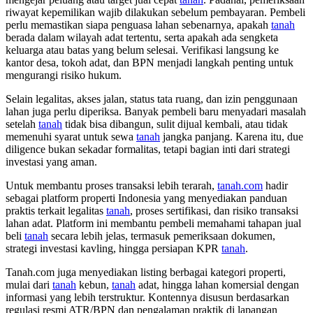
riwayat kepemilikan wajib dilakukan sebelum pembayaran. Pembeli
perlu memastikan siapa penguasa lahan sebenarnya, apakah
tanah
berada dalam wilayah adat tertentu, serta apakah ada sengketa
keluarga atau batas yang belum selesai. Verifikasi langsung ke
kantor desa, tokoh adat, dan BPN menjadi langkah penting untuk
mengurangi risiko hukum.
Selain legalitas, akses jalan, status tata ruang, dan izin penggunaan
lahan juga perlu diperiksa. Banyak pembeli baru menyadari masalah
setelah
tanah
tidak bisa dibangun, sulit dijual kembali, atau tidak
memenuhi syarat untuk sewa
tanah
jangka panjang. Karena itu, due
diligence bukan sekadar formalitas, tetapi bagian inti dari strategi
investasi yang aman.
Untuk membantu proses transaksi lebih terarah,
tanah.com
hadir
sebagai platform properti Indonesia yang menyediakan panduan
praktis terkait legalitas
tanah
, proses sertifikasi, dan risiko transaksi
lahan adat. Platform ini membantu pembeli memahami tahapan jual
beli
tanah
secara lebih jelas, termasuk pemeriksaan dokumen,
strategi investasi kavling, hingga persiapan KPR
tanah
.
Tanah.com juga menyediakan listing berbagai kategori properti,
mulai dari
tanah
kebun,
tanah
adat, hingga lahan komersial dengan
informasi yang lebih terstruktur. Kontennya disusun berdasarkan
regulasi resmi ATR/BPN dan pengalaman praktik di lapangan