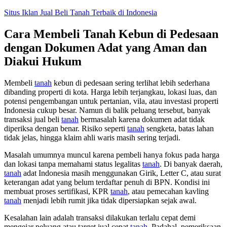
Skip
Situs Iklan Jual Beli Tanah Terbaik di Indonesia
to
content
Cara Membeli Tanah Kebun di Pedesaan
dengan Dokumen Adat yang Aman dan
Diakui Hukum
Membeli
tanah
kebun di pedesaan sering terlihat lebih sederhana
dibanding properti di kota. Harga lebih terjangkau, lokasi luas, dan
potensi pengembangan untuk pertanian, vila, atau investasi properti
Indonesia cukup besar. Namun di balik peluang tersebut, banyak
transaksi jual beli
tanah
bermasalah karena dokumen adat tidak
diperiksa dengan benar. Risiko seperti
tanah
sengketa, batas lahan
tidak jelas, hingga klaim ahli waris masih sering terjadi.
Masalah umumnya muncul karena pembeli hanya fokus pada harga
dan lokasi tanpa memahami status legalitas
tanah
. Di banyak daerah,
tanah
adat Indonesia masih menggunakan Girik, Letter C, atau surat
keterangan adat yang belum terdaftar penuh di BPN. Kondisi ini
membuat proses sertifikasi, KPR
tanah
, atau pemecahan kavling
tanah
menjadi lebih rumit jika tidak dipersiapkan sejak awal.
Kesalahan lain adalah transaksi dilakukan terlalu cepat demi
mengejar peluang atau target jual cepat
tanah
. Padahal, pemeriksaan