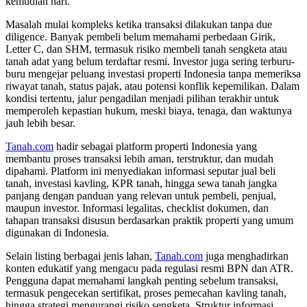
kemudian hari.
Masalah mulai kompleks ketika transaksi dilakukan tanpa due
diligence. Banyak pembeli belum memahami perbedaan Girik,
Letter C, dan SHM, termasuk risiko membeli tanah sengketa atau
tanah adat yang belum terdaftar resmi. Investor juga sering terburu-
buru mengejar peluang investasi properti Indonesia tanpa memeriksa
riwayat tanah, status pajak, atau potensi konflik kepemilikan. Dalam
kondisi tertentu, jalur pengadilan menjadi pilihan terakhir untuk
memperoleh kepastian hukum, meski biaya, tenaga, dan waktunya
jauh lebih besar.
Tanah.com
hadir sebagai platform properti Indonesia yang
membantu proses transaksi lebih aman, terstruktur, dan mudah
dipahami. Platform ini menyediakan informasi seputar jual beli
tanah, investasi kavling, KPR tanah, hingga sewa tanah jangka
panjang dengan panduan yang relevan untuk pembeli, penjual,
maupun investor. Informasi legalitas, checklist dokumen, dan
tahapan transaksi disusun berdasarkan praktik properti yang umum
digunakan di Indonesia.
Selain listing berbagai jenis lahan,
Tanah.com
juga menghadirkan
konten edukatif yang mengacu pada regulasi resmi BPN dan ATR.
Pengguna dapat memahami langkah penting sebelum transaksi,
termasuk pengecekan sertifikat, proses pemecahan kavling tanah,
hingga strategi mengurangi risiko sengketa. Struktur informasi