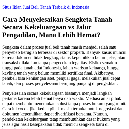
Skip
Situs Iklan Jual Beli Tanah Terbaik di Indonesia
to
content
Cara Menyelesaikan Sengketa Tanah
Secara Kekeluargaan vs Jalur
Pengadilan, Mana Lebih Hemat?
Sengketa dalam proses jual beli tanah masih menjadi salah satu
penyebab kerugian terbesar di sektor properti. Banyak kasus muncul
karena dokumen tidak lengkap, status kepemilikan belum jelas, atau
transaksi dilakukan tanpa pengecekan legalitas. Risiko semakin
tinggi pada tanah adat Indonesia, lahan warisan keluarga, hingga
kavling tanah yang belum memiliki sertifikat final. Akibatnya,
pembeli bisa kehilangan aset, penjual gagal melakukan jual cepat
tanah, dan proses penyelesaian berujung panjang di pengadilan.
Penyelesaian secara kekeluargaan biasanya menjadi langkah
pertama karena lebih hemat biaya dan waktu. Mediasi antar pihak
dapat membantu menemukan solusi tanpa proses hukum yang rumit.
Cara ini cocok jika kedua pihak masih terbuka untuk negosiasi dan
dokumen kepemilikan dapat diverifikasi bersama. Namun,
pendekatan kekeluargaan tetap membutuhkan dasar hukum yang
jelas agar hasil kesepakatan tidak memicu sengketa baru di