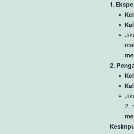
1. Ekspe
Ke
Ke
Jik
ma
me
2. Peng
Ke
Ke
Ji
2,
me
Kesimpu