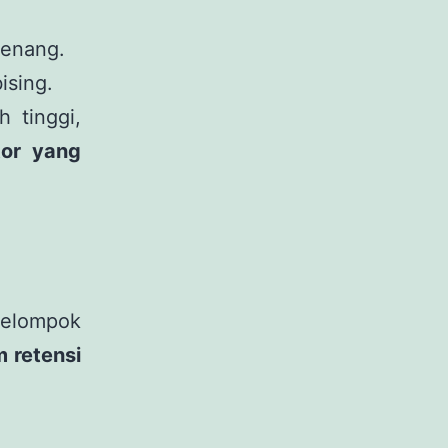
tenang.
ising.
h tinggi,
tor yang
kelompok
 retensi