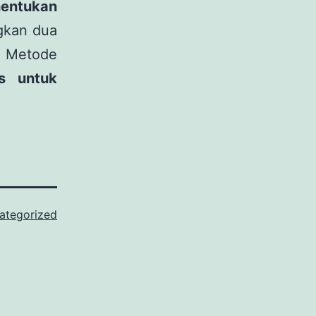
entukan
gkan dua
i. Metode
is untuk
ategorized