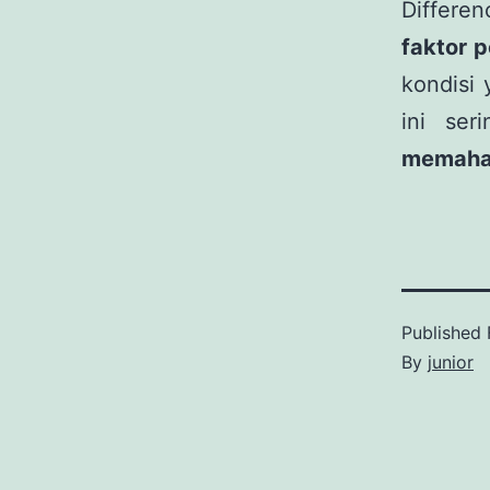
Differ
faktor 
kondisi 
ini se
memaham
Published
By
junior