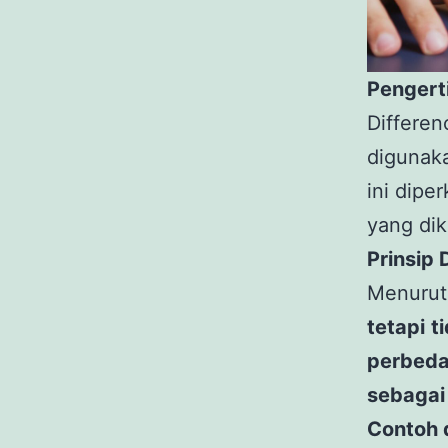
Pengert
Differe
digunak
ini dipe
yang di
Prinsip 
Menurut
tetapi t
perbed
sebagai
Contoh 