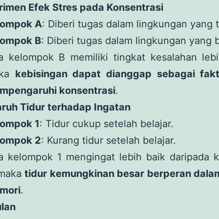
rimen Efek Stres pada Konsentrasi
lompok A
: Diberi tugas dalam lingkungan yang 
lompok B
: Diberi tugas dalam lingkungan yang b
a kelompok B memiliki tingkat kesalahan lebi
ka
kebisingan dapat dianggap sebagai fak
mpengaruhi konsentrasi
.
aruh Tidur terhadap Ingatan
lompok 1
: Tidur cukup setelah belajar.
lompok 2
: Kurang tidur setelah belajar.
ka kelompok 1 mengingat lebih baik daripada 
 maka
tidur kemungkinan besar berperan dalam
mori
.
lan