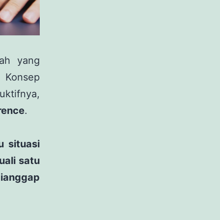
iah yang
. Konsep
uktifnya,
rence
.
 situasi
uali satu
ianggap