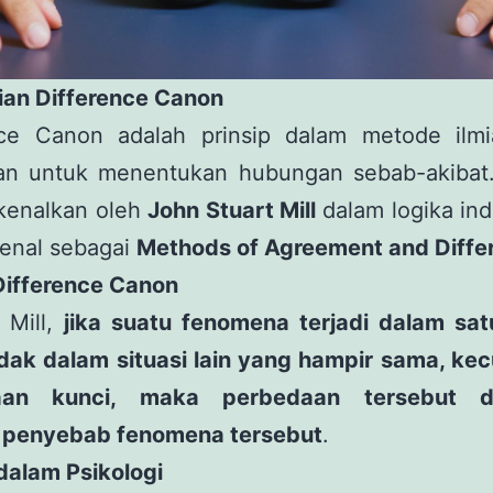
ian Difference Canon
nce Canon adalah prinsip dalam metode ilm
an untuk menentukan hubungan sebab-akibat
rkenalkan oleh
John Stuart Mill
dalam logika ind
kenal sebagai
Methods of Agreement and Diffe
Difference Canon
 Mill,
jika suatu fenomena terjadi dalam satu
idak dalam situasi lain yang hampir sama, kec
aan kunci, maka perbedaan tersebut d
 penyebab fenomena tersebut
.
dalam Psikologi