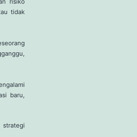
n risiko
au tidak
seorang
ganggu,
engalami
si baru,
strategi