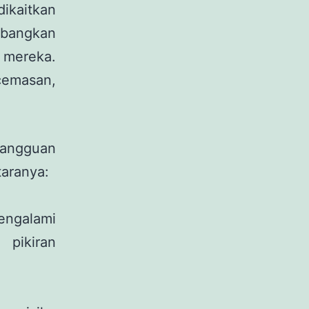
dikaitkan
mbangkan
 mereka.
cemasan,
gangguan
taranya:
engalami
 pikiran