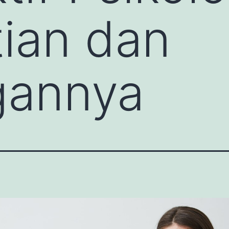
ian dan
gannya