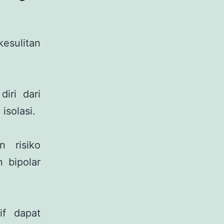
esulitan
iri dari
isolasi.
n risiko
 bipolar
if dapat