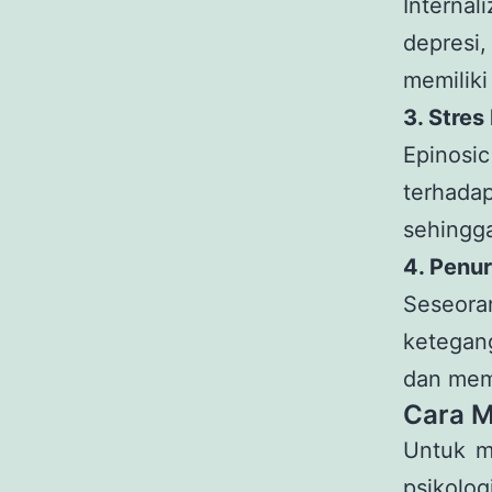
Interna
depresi
memiliki
3. Stre
Epinos
terhad
sehingga
4. Penu
Seseora
ketegan
dan memi
Cara M
Untuk m
psikolog