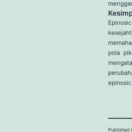
menggang
Kesimp
Epinosi
kesejah
memaham
pola pi
mengatas
perubah
epinosic
Published