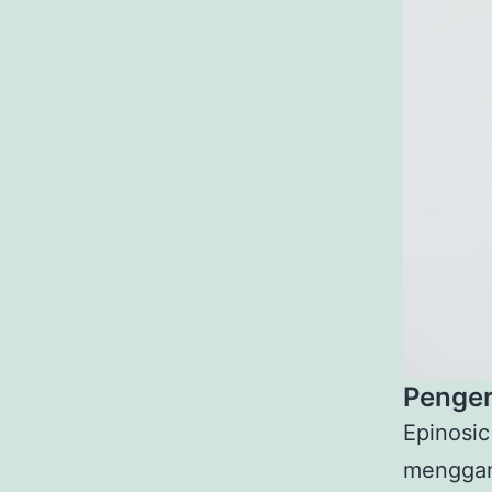
Penger
Epinosi
menggam