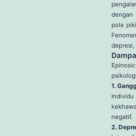
pengalam
dengan 
pola pi
Fenomen
depresi,
Dampak
Epinosi
psikolog
1. Gang
Individ
kekhawa
negatif.
2. Depre