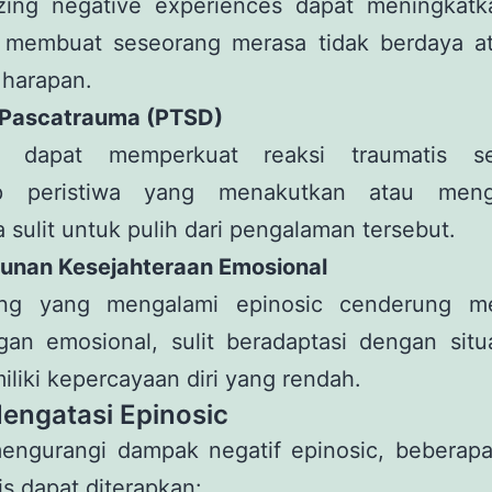
lizing negative experiences dapat meningkatka
, membuat seseorang merasa tidak berdaya at
 harapan.
s Pascatrauma (PTSD)
ic dapat memperkuat reaksi traumatis se
ap peristiwa yang menakutkan atau meng
 sulit untuk pulih dari pengalaman tersebut.
runan Kesejahteraan Emosional
ng yang mengalami epinosic cenderung m
gan emosional, sulit beradaptasi dengan situa
liki kepercayaan diri yang rendah.
engatasi Epinosic
engurangi dampak negatif epinosic, beberapa 
is dapat diterapkan: