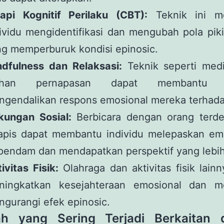
rapi Kognitif Perilaku (CBT):
Teknik ini m
ividu mengidentifikasi dan mengubah pola piki
g memperburuk kondisi epinosic.
ndfulness dan Relaksasi:
Teknik seperti medi
tihan pernapasan dapat membantu i
gendalikan respons emosional mereka terhada
kungan Sosial:
Berbicara dengan orang terde
rapis dapat membantu individu melepaskan em
pendam dan mendapatkan perspektif yang lebih 
ivitas Fisik:
Olahraga dan aktivitas fisik lain
ningkatkan kesejahteraan emosional dan 
gurangi efek epinosic.
ah yang Sering Terjadi Berkaitan 