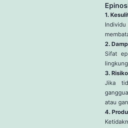
Epinos
1. Kesul
Individ
membatas
2. Damp
Sifat e
lingkung
3. Risi
Jika ti
ganggua
atau gan
4. Prod
Ketidak