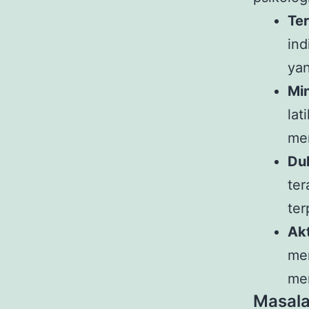
Te
ind
yan
Mi
la
men
Du
te
ter
Akt
me
men
Masal