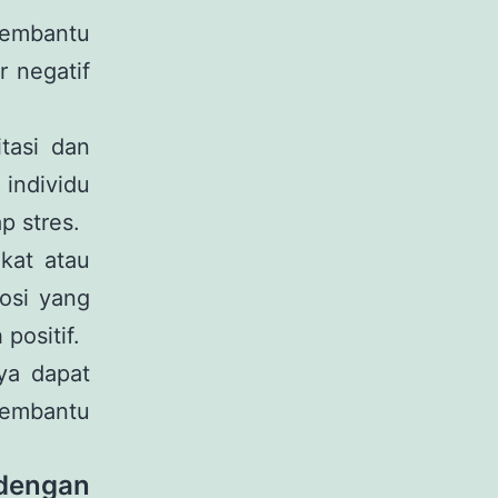
embantu
r negatif
tasi dan
ndividu
p stres.
kat atau
osi yang
positif.
nya dapat
membantu
dengan