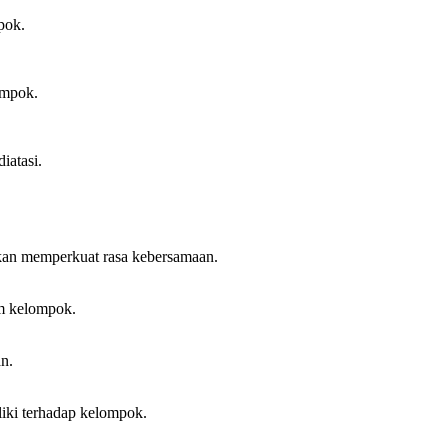
pok.
ompok.
iatasi.
an memperkuat rasa kebersamaan.
m kelompok.
n.
liki terhadap kelompok.