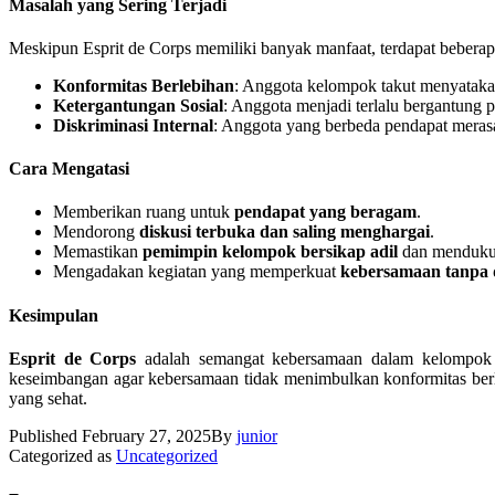
Masalah yang Sering Terjadi
Meskipun Esprit de Corps memiliki banyak manfaat, terdapat beberap
Konformitas Berlebihan
: Anggota kelompok takut menyataka
Ketergantungan Sosial
: Anggota menjadi terlalu bergantung 
Diskriminasi Internal
: Anggota yang berbeda pendapat merasa 
Cara Mengatasi
Memberikan ruang untuk
pendapat yang beragam
.
Mendorong
diskusi terbuka dan saling menghargai
.
Memastikan
pemimpin kelompok bersikap adil
dan menduku
Mengadakan kegiatan yang memperkuat
kebersamaan tanpa d
Kesimpulan
Esprit de Corps
adalah semangat kebersamaan dalam kelompok ya
keseimbangan agar kebersamaan tidak menimbulkan konformitas ber
yang sehat.
Published
February 27, 2025
By
junior
Categorized as
Uncategorized