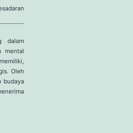
sadaran
g dalam
n mental
emiliki,
gis. Oleh
ap budaya
menerima