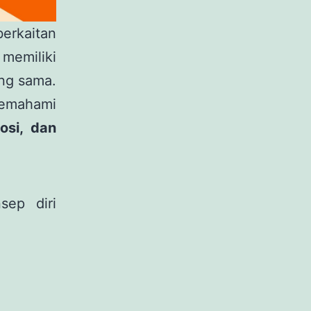
erkaitan
memiliki
ang sama.
memahami
osi, dan
sep diri