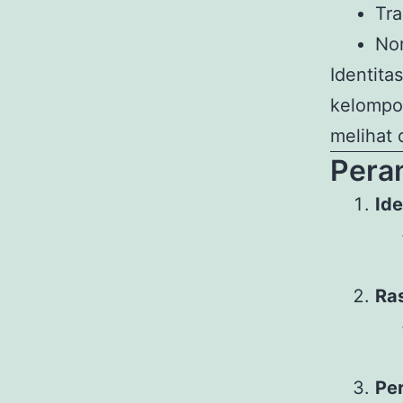
Tra
Nor
Identita
kelompo
melihat 
Peran
Ide
Ras
Pe