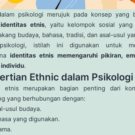
alam psikologi merujuk pada konsep yang b
n
identitas etnis
, yaitu kelompok sosial yang 
lakang budaya, bahasa, tradisi, dan asal-usul y
sikologi, istilah ini digunakan untuk 
ana
identitas etnis memengaruhi pikiran, em
 individu
.
rtian Ethnic dalam Psikologi
as etnis merupakan bagian penting dari kon
ng yang berhubungan dengan:
l-usul budaya.
hasa yang digunakan.
ama.