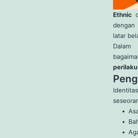
Ethnic
d
denga
latar be
Dalam p
bagaim
perilaku
Penge
Identit
seseora
Asa
Ba
Ag