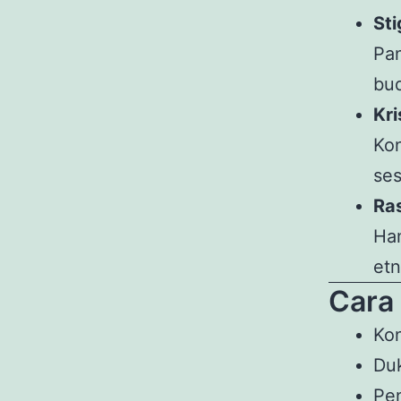
St
Pa
bud
Kri
Kon
ses
Ra
Ha
etn
Cara 
Kon
Duk
Pe