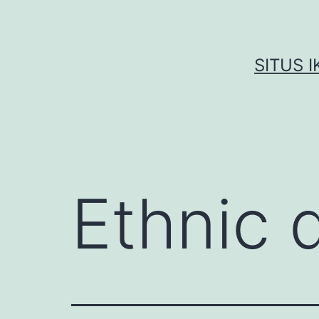
Skip
to
content
SITUS 
Ethnic 