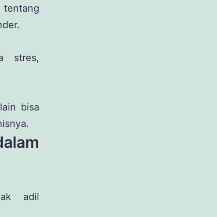
 tentang
nder.
a stres,
ain bisa
isnya.
dalam
ak adil