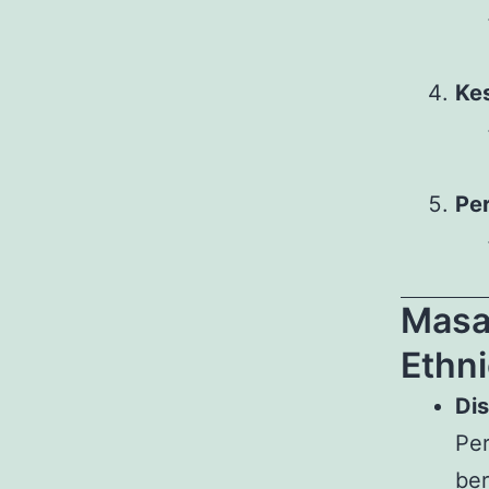
Ke
Per
Masa
Ethni
Dis
Pe
ber