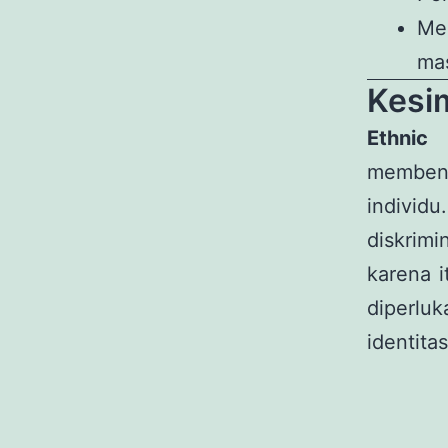
Me
mas
Kesi
Ethnic
d
membent
individ
diskrimi
karena i
diperlu
identita