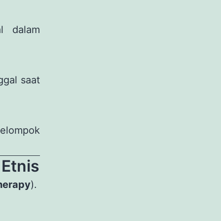
l dalam
ggal saat
kelompok
Etnis
Therapy
).