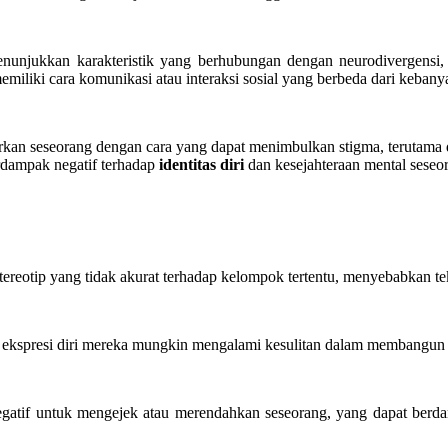
enunjukkan karakteristik yang berhubungan dengan neurodivergensi,
miliki cara komunikasi atau interaksi sosial yang berbeda dari kebany
kan seseorang dengan cara yang dapat menimbulkan stigma, terutama d
berdampak negatif terhadap
identitas diri
dan kesejahteraan mental seseor
ereotip yang tidak akurat terhadap kelompok tertentu, menyebabkan tek
u ekspresi diri mereka mungkin mengalami kesulitan dalam membangun r
negatif untuk mengejek atau merendahkan seseorang, yang dapat be