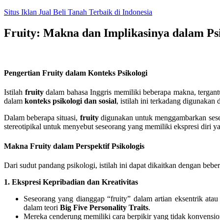
Skip
Situs Iklan Jual Beli Tanah Terbaik di Indonesia
to
content
Fruity: Makna dan Implikasinya dalam Ps
Pengertian Fruity dalam Konteks Psikologi
Istilah
fruity
dalam bahasa Inggris memiliki beberapa makna, tergant
dalam
konteks psikologi dan sosial
, istilah ini terkadang digunaka
Dalam beberapa situasi,
fruity
digunakan untuk menggambarkan seseoran
stereotipikal untuk menyebut seseorang yang memiliki ekspresi diri y
Makna Fruity dalam Perspektif Psikologis
Dari sudut pandang psikologi, istilah ini dapat dikaitkan dengan bebe
1. Ekspresi Kepribadian dan Kreativitas
Seseorang yang dianggap “fruity” dalam artian eksentrik ata
dalam teori
Big Five Personality Traits
.
Mereka cenderung memiliki cara berpikir yang tidak konvension