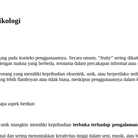
ikologi
ung pada konteks penggunaannya. Secara umum, “fruity” sering dikai
n dengan makna yang berbeda, terutama dalam percakapan informal atau 
g yang memiliki kepribadian eksentrik, unik, atau berperilaku sedikit
ang lebih flamboyan atau tidak biasa, meskipun penggunaannya dalam kon
rapa aspek berikut:
u unik mungkin memiliki kepribadian
terbuka terhadap pengalaman
al dan sering menunjukkan kreativitas tinggi dalam seni, musik, atau b