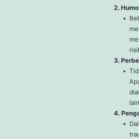
2. Humo
Be
me
me
ris
3. Perb
Tid
Ap
di
lai
4. Peng
Da
tra