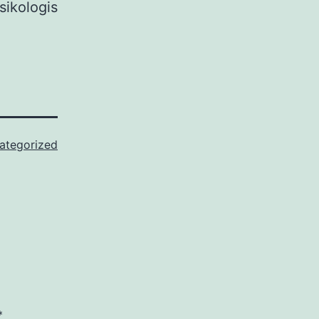
ikologis
ategorized
*