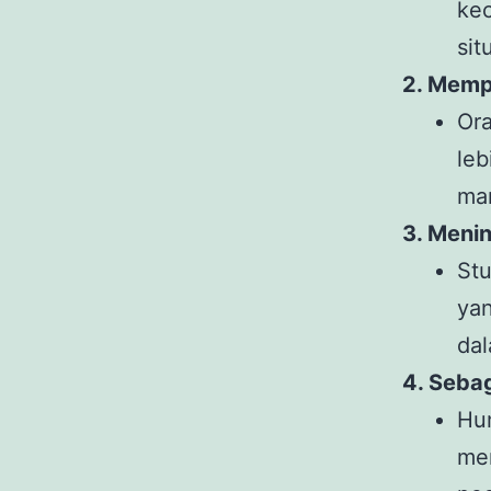
ke
sit
2. Memp
Or
le
ma
3. Meni
St
yan
da
4. Seba
Hu
me