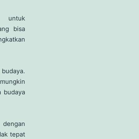
r untuk
ang bisa
ngkatkan
p budaya.
mungkin
m budaya
n dengan
ak tepat