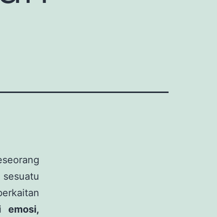
eseorang
 sesuatu
erkaitan
i emosi,