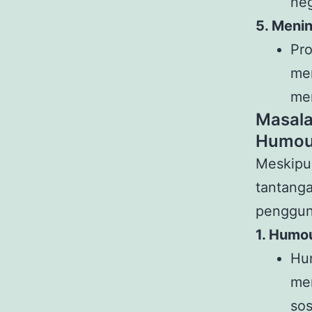
neg
5. Menin
Pr
men
me
Masal
Humour
Meskipu
tantang
pengguna
1. Humo
Hu
me
sos