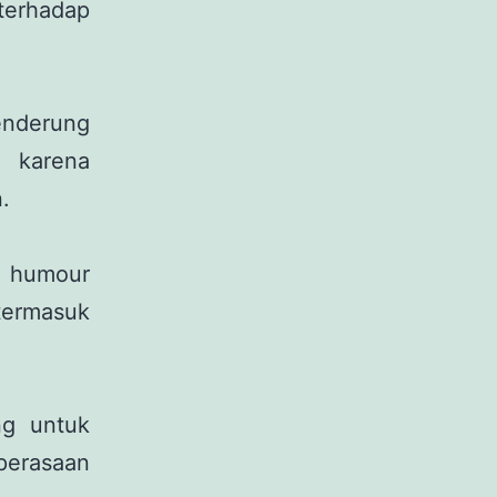
terhadap
enderung
l karena
.
i humour
 termasuk
ng untuk
erasaan