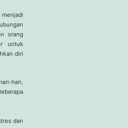
 menjadi
ubungan
n orang
r untuk
kan diri
ri-hari,
Beberapa
tres dan