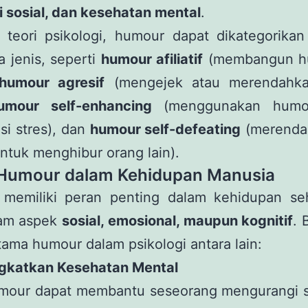
i sosial, dan kesehatan mental
.
 teori psikologi, humour dapat dikategorikan
 jenis, seperti
humour afiliatif
(membangun h
humour agresif
(mengejek atau merendahka
umour self-enhancing
(menggunakan humo
i stres), dan
humour self-defeating
(merendah
untuk menghibur orang lain).
Humour dalam Kehidupan Manusia
memiliki peran penting dalam kehidupan seha
lam aspek
sosial, emosional, maupun kognitif
. 
tama humour dalam psikologi antara lain:
ngkatkan Kesehatan Mental
mour dapat membantu seseorang mengurangi s