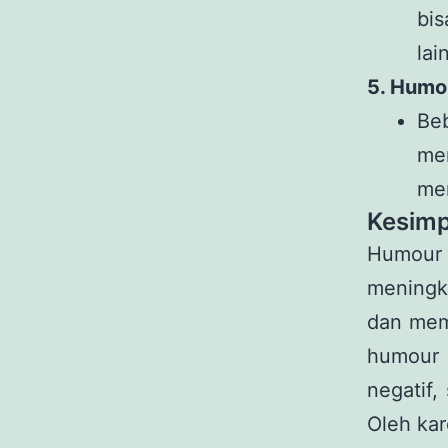
bis
lai
5. Humo
Be
me
me
Kesimp
Humour 
meningk
dan mem
humour 
negatif,
Oleh ka