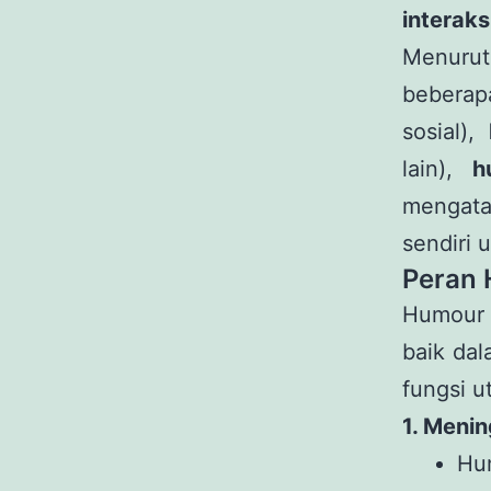
interaks
Menurut
beberapa
sosial),
lain),
h
mengatas
sendiri 
Peran 
Humour 
baik da
fungsi u
1. Meni
Hu