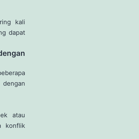
ing kali
ang dapat
dengan
beberapa
t dengan
jek atau
 konflik