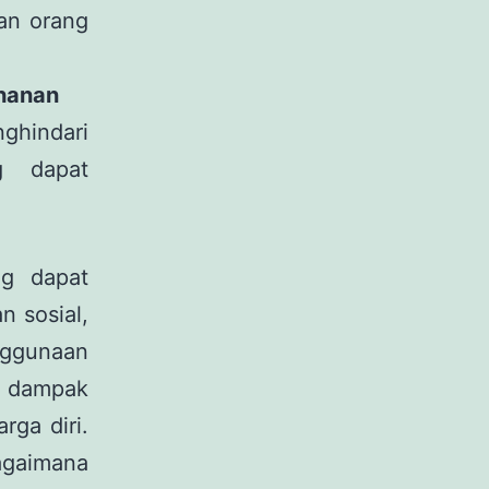
aan orang
hanan
ghindari
g dapat
ng dapat
 sosial,
nggunaan
n dampak
rga diri.
agaimana