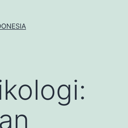
DONESIA
kologi:
dan