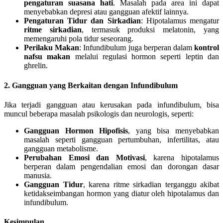
pengaturan suasana hati
. Masalah pada area ini dapat
menyebabkan depresi atau gangguan afektif lainnya.
Pengaturan Tidur dan Sirkadian
: Hipotalamus mengatur
ritme sirkadian
, termasuk produksi melatonin, yang
memengaruhi pola tidur seseorang.
Perilaku Makan
: Infundibulum juga berperan dalam
kontrol
nafsu makan
melalui regulasi hormon seperti leptin dan
ghrelin.
2. Gangguan yang Berkaitan dengan Infundibulum
Jika terjadi gangguan atau kerusakan pada infundibulum, bisa
muncul beberapa masalah psikologis dan neurologis, seperti:
Gangguan Hormon Hipofisis
, yang bisa menyebabkan
masalah seperti gangguan pertumbuhan, infertilitas, atau
gangguan metabolisme.
Perubahan Emosi dan Motivasi
, karena hipotalamus
berperan dalam pengendalian emosi dan dorongan dasar
manusia.
Gangguan Tidur
, karena ritme sirkadian terganggu akibat
ketidakseimbangan hormon yang diatur oleh hipotalamus dan
infundibulum.
Kesimpulan