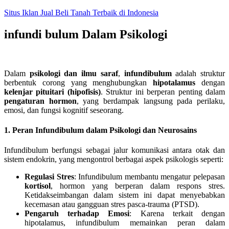
Skip
Situs Iklan Jual Beli Tanah Terbaik di Indonesia
to
content
infundi bulum Dalam Psikologi
Dalam
psikologi dan ilmu saraf
,
infundibulum
adalah struktur
berbentuk corong yang menghubungkan
hipotalamus
dengan
kelenjar pituitari (hipofisis)
. Struktur ini berperan penting dalam
pengaturan hormon
, yang berdampak langsung pada perilaku,
emosi, dan fungsi kognitif seseorang.
1. Peran Infundibulum dalam Psikologi dan Neurosains
Infundibulum berfungsi sebagai jalur komunikasi antara otak dan
sistem endokrin, yang mengontrol berbagai aspek psikologis seperti:
Regulasi Stres
: Infundibulum membantu mengatur pelepasan
kortisol
, hormon yang berperan dalam respons stres.
Ketidakseimbangan dalam sistem ini dapat menyebabkan
kecemasan atau gangguan stres pasca-trauma (PTSD).
Pengaruh terhadap Emosi
: Karena terkait dengan
hipotalamus, infundibulum memainkan peran dalam