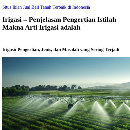
Skip
Situs Iklan Jual Beli Tanah Terbaik di Indonesia
to
content
Irigasi – Penjelasan Pengertian Istilah
Makna Arti Irigasi adalah
Irigasi: Pengertian, Jenis, dan Masalah yang Sering Terjadi