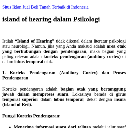
Skip
Situs Iklan Jual Beli Tanah Terbaik di Indonesia
to
content
island of hearing dalam Psikologi
Istilah
“Island of Hearing”
tidak dikenal dalam literatur psikologi
atau neurologi. Namun, jika yang Anda maksud adalah
area otak
yang berhubungan dengan pendengaran
, maka bagian yang
paling relevan adalah
korteks pendengaran (auditory cortex)
di
dalam
lobus temporal
otak.
1. Korteks Pendengaran (Auditory Cortex) dan Proses
Pendengaran
Korteks pendengaran adalah
bagian otak yang bertanggung
jawab dalam memproses suara
. Lokasinya berada di
girus
temporal superior
dalam
lobus temporal
, dekat dengan
insula
(Island of Reil)
.
Fungsi Korteks Pendengaran:
Menerima informasi suara dari telinga
melalui jalur saraf