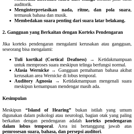
auditorik.
Menginterpretasikan nada, ritme, dan pola suara
,
termasuk bahasa dan musik.
Membedakan suara penting dari suara latar belakang.
2. Gangguan yang Berkaitan dengan Korteks Pendengaran
Jika korteks pendengaran mengalami kerusakan atau gangguan,
seseorang bisa mengalami:
Tuli kortikal (Cortical Deafness)
→ Ketidakmampuan
untuk memproses suara meskipun telinga berfungsi normal.
Afasia Wernicke
→ Gangguan pemahaman bahasa akibat
kerusakan area Wernicke di lobus temporal.
Auditory Agnosia
→ Ketidakmampuan mengenali suara
meskipun kemampuan mendengar masih ada.
Kesimpulan
Meskipun
“Island of Hearing”
bukan istilah yang umum
digunakan dalam psikologi atau neurologi, bagian otak yang paling
berkaitan dengan pendengaran adalah
korteks pendengaran
dalam lobus temporal
. Area ini bertanggung jawab atas
pemrosesan suara, bahasa, dan persepsi auditori
.