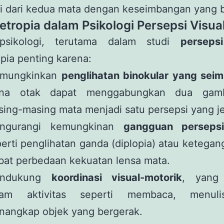
i dari kedua mata dengan keseimbangan yang b
etropia dalam Psikologi Persepsi Visua
psikologi, terutama dalam studi
persepsi
pia penting karena:
mungkinkan
penglihatan binokular yang sei
na otak dapat menggabungkan dua gamb
ing-masing mata menjadi satu persepsi yang je
ngurangi kemungkinan
gangguan persepsi
erti penglihatan ganda (diplopia) atau ketega
bat perbedaan kekuatan lensa mata.
ndukung
koordinasi visual-motorik
, yang 
lam aktivitas seperti membaca, menuli
nangkap objek yang bergerak.