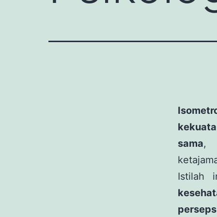
Isometr
kekuat
sama
, 
ketajama
Istilah
kesehat
perseps