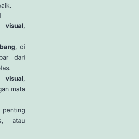
aik.
l
 visual
,
mbang
, di
ar dari
las.
 visual
,
ngan mata
penting
s, atau