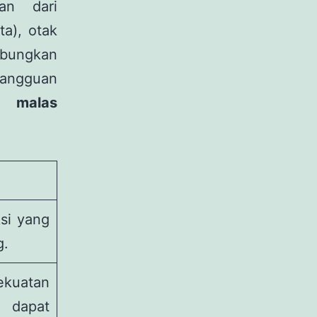
an dari
ta), otak
bungkan
gangguan
 malas
si yang
g.
ekuatan
 dapat