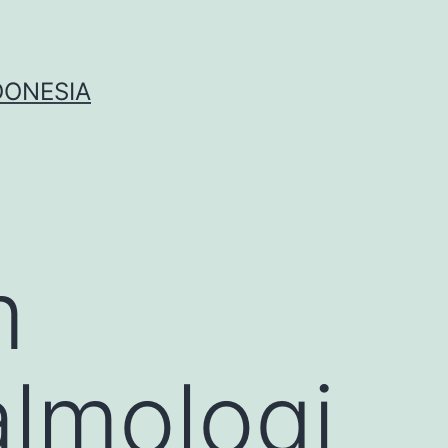
DONESIA
m
almologi