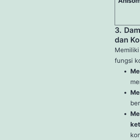
Anisom
3. Dam
dan Ko
Memili
fungsi k
Me
me
Me
ber
M
ke
kon