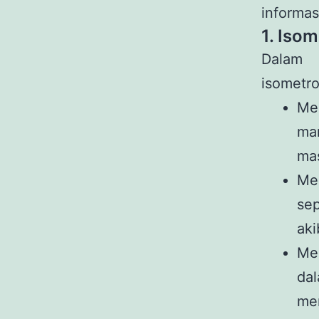
informas
1. Isom
Dalam 
isometro
Me
ma
mas
Me
sep
aki
Me
da
me