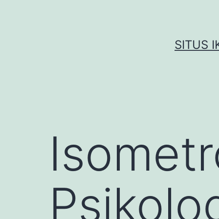
Skip
to
content
SITUS 
Isometr
Psikolo