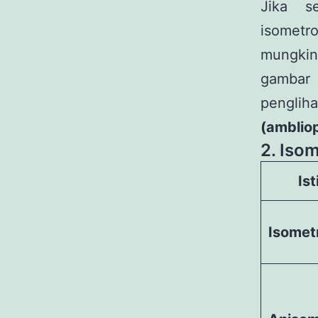
Jika s
isometro
mungki
gambar 
pengli
(ambliop
2. Iso
Ist
Isomet