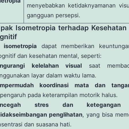
etropia
menyebabkan ketidaknyamanan visu
gangguan persepsi.
pak Isometropia terhadap Kesehatan
gnitif
ki
isometropia
dapat memberikan keuntunga
ognitif dan kesehatan mental, seperti:
ngurangi kelelahan visual
saat membac
nggunakan layar dalam waktu lama.
mpermudah koordinasi mata dan tanga
pengaruh pada keterampilan motorik halus.
encegah stres dan ketegangan 
tidakseimbangan penglihatan
, yang bisa mem
sentrasi dan suasana hati.