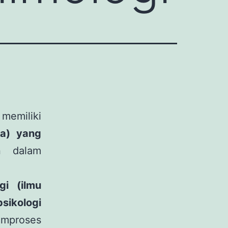
emiliki
a) yang
n dalam
gi (ilmu
psikologi
emproses