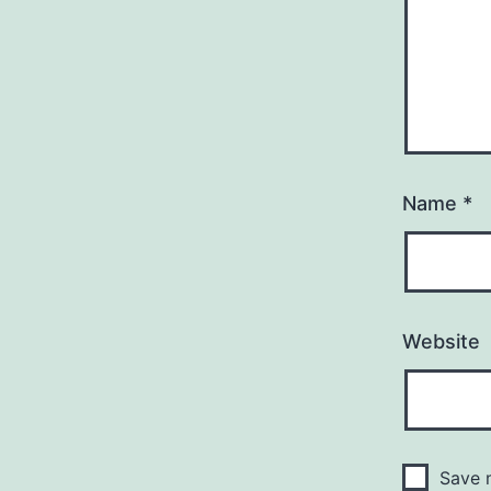
Name
*
Website
Save m