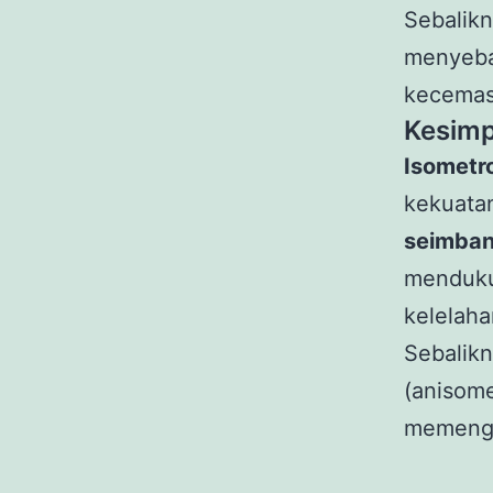
Sebalik
menyeb
kecemasa
Kesimp
Isometr
kekuata
seimba
mendu
kelelah
Sebali
(anisom
memenga