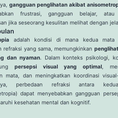
nya,
gangguan penglihatan akibat anisometrop
abkan frustrasi, gangguan belajar, atau
n jika seseorang kesulitan melihat dengan jela
ulan
opia
adalah kondisi di mana kedua mata m
n refraksi yang sama, memungkinkan
pengliha
ng dan nyaman
. Dalam konteks psikologi, ko
kung
persepsi visual yang optimal
, men
an mata, dan meningkatkan koordinasi visual-
knya, perbedaan refraksi antara ked
etropia) dapat menyebabkan gangguan perse
ruhi kesehatan mental dan kognitif.