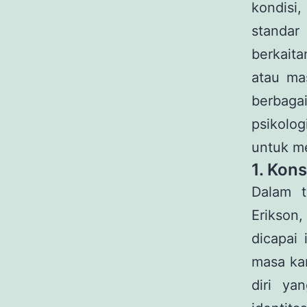
kondisi
standar
berkaita
atau ma
berbaga
psikolog
untuk me
1. Kon
Dalam t
Erikson,
dicapai
masa ka
diri ya