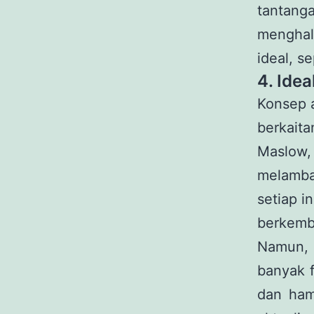
tantang
menghal
ideal, s
4. Idea
Konsep a
berkaita
Maslow,
melamba
setiap i
berkemb
Namun, 
banyak f
dan ham