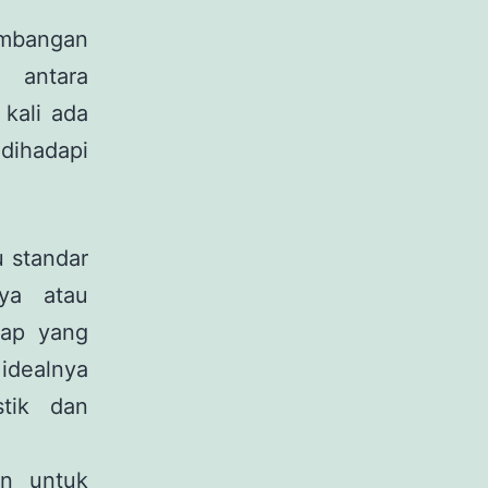
embangan
 antara
 kali ada
dihadapi
u standar
ya atau
kap yang
idealnya
stik dan
an untuk