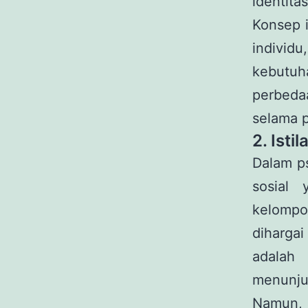
identitas
Konsep 
indivi
kebutuha
perbeda
selama 
2. Isti
Dalam ps
sosial
kelompo
diharga
adalah 
menunjuk
Namun, 