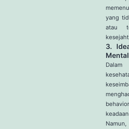
memenuhi
yang ti
atau t
kesejaht
3. Ide
Mental
Dalam p
kesehat
keseimb
menghada
behavio
keadaan 
Namun, 