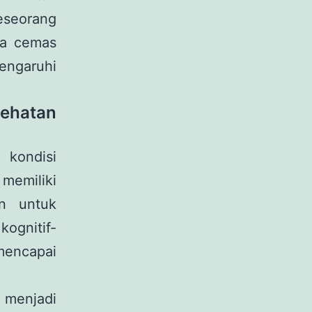
Seseorang
sa cemas
ngaruhi
sehatan
 kondisi
memiliki
an untuk
kognitif-
mencapai
 menjadi