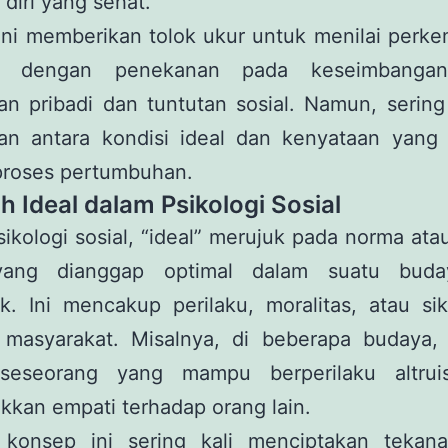
 diri yang sehat.
ini memberikan tolok ukur untuk menilai perk
du, dengan penekanan pada keseimbangan
n pribadi dan tuntutan sosial. Namun, sering
an antara kondisi ideal dan kenyataan yang 
proses pertumbuhan.
lah Ideal dalam Psikologi Sosial
ikologi sosial, “ideal” merujuk pada norma ata
 yang dianggap optimal dalam suatu buda
k. Ini mencakup perilaku, moralitas, atau si
i masyarakat. Misalnya, di beberapa budaya, 
seseorang yang mampu berperilaku altrui
kan empati terhadap orang lain.
konsep ini sering kali menciptakan tekan