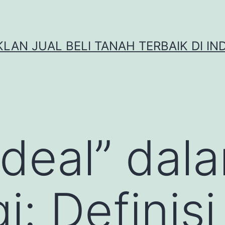
IKLAN JUAL BELI TANAH TERBAIK DI IN
“Ideal” dal
i: Definis