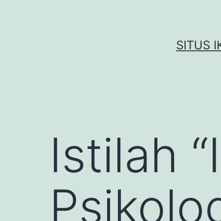
Skip
to
content
SITUS 
Istilah 
Psikolog