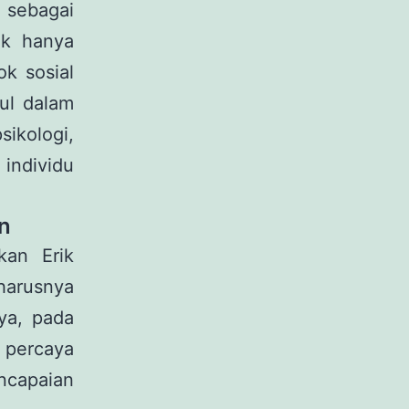
 sebagai
ak hanya
ok sosial
ul dalam
ikologi,
 individu
n
kan Erik
eharusnya
ya, pada
 percaya
ncapaian