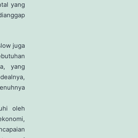
tal yang
dianggap
slow juga
kebutuhan
da, yang
dealnya,
epenuhnya
uhi oleh
 ekonomi,
ncapaian