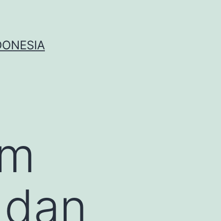
DONESIA
am
i dan