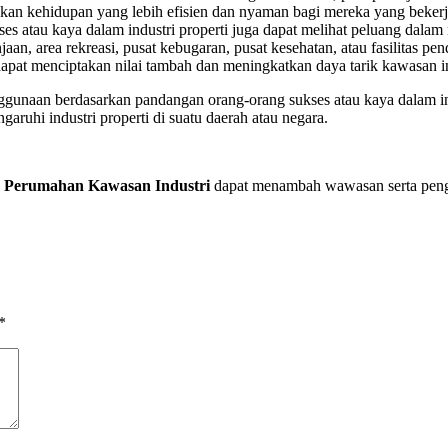
akan kehidupan yang lebih efisien dan nyaman bagi mereka yang bekerja
es atau kaya dalam industri properti juga dapat melihat peluang dala
aan, area rekreasi, pusat kebugaran, pusat kesehatan, atau fasilitas p
dapat menciptakan nilai tambah dan meningkatkan daya tarik kawasan ind
nggunaan berdasarkan pandangan orang-orang sukses atau kaya dalam ind
garuhi industri properti di suatu daerah atau negara.
a Perumahan Kawasan Industri
dapat menambah wawasan serta penget
*