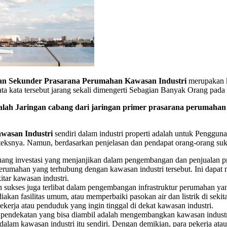
an Sekunder Prasarana Perumahan Kawasan Industri
merupakan k
ata kata tersebut jarang sekali dimengerti Sebagian Banyak Orang pa
ah Jaringan cabang dari jaringan primer prasarana perumahan k
wasan Industri
sendiri dalam industri properti adalah untuk Pengg
konteksnya. Namun, berdasarkan penjelasan dan pendapat orang-orang su
luang investasi yang menjanjikan dalam pengembangan dan penjualan p
rumahan yang terhubung dengan kawasan industri tersebut. Ini dapa
itar kawasan industri.
sukses juga terlibat dalam pengembangan infrastruktur perumahan yan
kan fasilitas umum, atau memperbaiki pasokan air dan listrik di seki
erja atau penduduk yang ingin tinggal di dekat kawasan industri.
pendekatan yang bisa diambil adalah mengembangkan kawasan industri ya
di dalam kawasan industri itu sendiri. Dengan demikian, para pekerja 