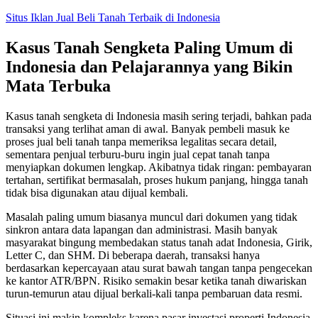
Skip
Situs Iklan Jual Beli Tanah Terbaik di Indonesia
to
content
Kasus Tanah Sengketa Paling Umum di
Indonesia dan Pelajarannya yang Bikin
Mata Terbuka
Kasus tanah sengketa di Indonesia masih sering terjadi, bahkan pada
transaksi yang terlihat aman di awal. Banyak pembeli masuk ke
proses jual beli tanah tanpa memeriksa legalitas secara detail,
sementara penjual terburu-buru ingin jual cepat tanah tanpa
menyiapkan dokumen lengkap. Akibatnya tidak ringan: pembayaran
tertahan, sertifikat bermasalah, proses hukum panjang, hingga tanah
tidak bisa digunakan atau dijual kembali.
Masalah paling umum biasanya muncul dari dokumen yang tidak
sinkron antara data lapangan dan administrasi. Masih banyak
masyarakat bingung membedakan status tanah adat Indonesia, Girik,
Letter C, dan SHM. Di beberapa daerah, transaksi hanya
berdasarkan kepercayaan atau surat bawah tangan tanpa pengecekan
ke kantor ATR/BPN. Risiko semakin besar ketika tanah diwariskan
turun-temurun atau dijual berkali-kali tanpa pembaruan data resmi.
Situasi ini makin kompleks karena pasar investasi properti Indonesia