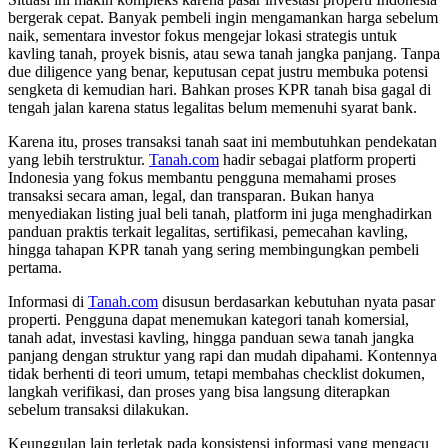
bergerak cepat. Banyak pembeli ingin mengamankan harga sebelum
naik, sementara investor fokus mengejar lokasi strategis untuk
kavling tanah, proyek bisnis, atau sewa tanah jangka panjang. Tanpa
due diligence yang benar, keputusan cepat justru membuka potensi
sengketa di kemudian hari. Bahkan proses KPR tanah bisa gagal di
tengah jalan karena status legalitas belum memenuhi syarat bank.
Karena itu, proses transaksi tanah saat ini membutuhkan pendekatan
yang lebih terstruktur.
Tanah.com
hadir sebagai platform properti
Indonesia yang fokus membantu pengguna memahami proses
transaksi secara aman, legal, dan transparan. Bukan hanya
menyediakan listing jual beli tanah, platform ini juga menghadirkan
panduan praktis terkait legalitas, sertifikasi, pemecahan kavling,
hingga tahapan KPR tanah yang sering membingungkan pembeli
pertama.
Informasi di
Tanah.com
disusun berdasarkan kebutuhan nyata pasar
properti. Pengguna dapat menemukan kategori tanah komersial,
tanah adat, investasi kavling, hingga panduan sewa tanah jangka
panjang dengan struktur yang rapi dan mudah dipahami. Kontennya
tidak berhenti di teori umum, tetapi membahas checklist dokumen,
langkah verifikasi, dan proses yang bisa langsung diterapkan
sebelum transaksi dilakukan.
Keunggulan lain terletak pada konsistensi informasi yang mengacu