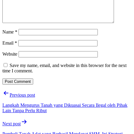
Name
*
Email
*
Website
Save my name, email, and website in this browser for the next
time I comment.
Post
Previous post
navigation
Langkah Mengurus Tanah yang Dikuasai Secara Ilegal oleh Pihak
Lain Tanpa Perlu Ribut
Next post
Pembeli Tanah Adat yang Berhasil Mendapat SHM, Ini Strategi