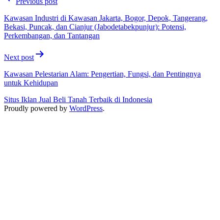
Previous post
navigation
Kawasan Industri di Kawasan Jakarta, Bogor, Depok, Tangerang,
Bekasi, Puncak, dan Cianjur (Jabodetabekpunjur): Potensi,
Perkembangan, dan Tantangan
Next post
Kawasan Pelestarian Alam: Pengertian, Fungsi, dan Pentingnya
untuk Kehidupan
Situs Iklan Jual Beli Tanah Terbaik di Indonesia
Proudly powered by
WordPress
.