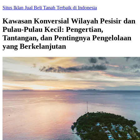
Skip
Situs Iklan Jual Beli Tanah Terbaik di Indonesia
to
content
Kawasan Konversial Wilayah Pesisir dan
Pulau-Pulau Kecil: Pengertian,
Tantangan, dan Pentingnya Pengelolaan
yang Berkelanjutan