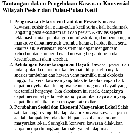
Tantangan dalam Pengelolaan Kawasan Konversial
Wilayah Pesisir dan Pulau-Pulau Kecil
Pengrusakan Ekosistem Laut dan Pesisir
Konversi
kawasan pesisir dan pulau-pulau kecil sering kali berdampak
langsung pada ekosistem laut dan pesisir. Aktivitas seperti
reklamasi pantai, pembangunan infrastruktur, dan penebangan
mangrove dapat merusak terumbu karang, habitat ikan, serta
kualitas air. Kerusakan ekosistem ini dapat mengancam
keberlanjutan sumber daya alam yang bergantung pada
keseimbangan alam tersebut.
Kehilangan Keanekaragaman Hayati
Kawasan pesisir dan
pulau-pulau kecil merupakan tempat hidup bagi banyak
spesies tumbuhan dan hewan yang memiliki nilai ekologis
tinggi. Konversi kawasan yang tidak terkelola dengan baik
dapat menyebabkan hilangnya keanekaragaman hayati yang
tak ternilai harganya. Jika ekosistem ini rusak, dampaknya
dapat merembet pada berkurangnya sumber daya alam yang
dapat dimanfaatkan oleh masyarakat sekitar.
Perubahan Sosial dan Ekonomi Masyarakat Lokal
Salah
satu tantangan yang dihadapi dalam konversi kawasan pesisir
adalah dampak terhadap kehidupan sosial dan ekonomi
masyarakat lokal. Seringkali, konversi kawasan dilakukan
tanpa memperhitungkan dampaknya terhadap mata