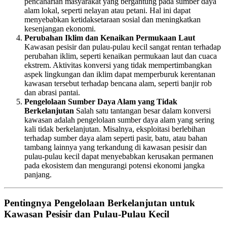
pencaharian masyarakat yang bergantung pada sumber daya
alam lokal, seperti nelayan atau petani. Hal ini dapat
menyebabkan ketidaksetaraan sosial dan meningkatkan
kesenjangan ekonomi.
Perubahan Iklim dan Kenaikan Permukaan Laut
Kawasan pesisir dan pulau-pulau kecil sangat rentan terhadap
perubahan iklim, seperti kenaikan permukaan laut dan cuaca
ekstrem. Aktivitas konversi yang tidak mempertimbangkan
aspek lingkungan dan iklim dapat memperburuk kerentanan
kawasan tersebut terhadap bencana alam, seperti banjir rob
dan abrasi pantai.
Pengelolaan Sumber Daya Alam yang Tidak
Berkelanjutan
Salah satu tantangan besar dalam konversi
kawasan adalah pengelolaan sumber daya alam yang sering
kali tidak berkelanjutan. Misalnya, eksploitasi berlebihan
terhadap sumber daya alam seperti pasir, batu, atau bahan
tambang lainnya yang terkandung di kawasan pesisir dan
pulau-pulau kecil dapat menyebabkan kerusakan permanen
pada ekosistem dan mengurangi potensi ekonomi jangka
panjang.
Pentingnya Pengelolaan Berkelanjutan untuk
Kawasan Pesisir dan Pulau-Pulau Kecil