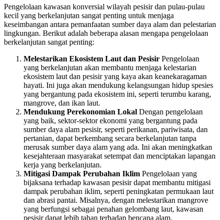
Pengelolaan kawasan konversial wilayah pesisir dan pulau-pulau
kecil yang berkelanjutan sangat penting untuk menjaga
keseimbangan antara pemanfaatan sumber daya alam dan pelestarian
lingkungan. Berikut adalah beberapa alasan mengapa pengelolaan
berkelanjutan sangat penting:
Melestarikan Ekosistem Laut dan Pesisir
Pengelolaan
yang berkelanjutan akan membantu menjaga kelestarian
ekosistem laut dan pesisir yang kaya akan keanekaragaman
hayati. Ini juga akan mendukung kelangsungan hidup spesies
yang bergantung pada ekosistem ini, seperti terumbu karang,
mangrove, dan ikan laut.
Mendukung Perekonomian Lokal
Dengan pengelolaan
yang baik, sektor-sektor ekonomi yang bergantung pada
sumber daya alam pesisir, seperti perikanan, pariwisata, dan
pertanian, dapat berkembang secara berkelanjutan tanpa
merusak sumber daya alam yang ada. Ini akan meningkatkan
kesejahteraan masyarakat setempat dan menciptakan lapangan
kerja yang berkelanjutan.
Mitigasi Dampak Perubahan Iklim
Pengelolaan yang
bijaksana terhadap kawasan pesisir dapat membantu mitigasi
dampak perubahan iklim, seperti peningkatan permukaan laut
dan abrasi pantai. Misalnya, dengan melestarikan mangrove
yang berfungsi sebagai penahan gelombang laut, kawasan
pesisir dapat lebih tahan terhadap bencana alam.