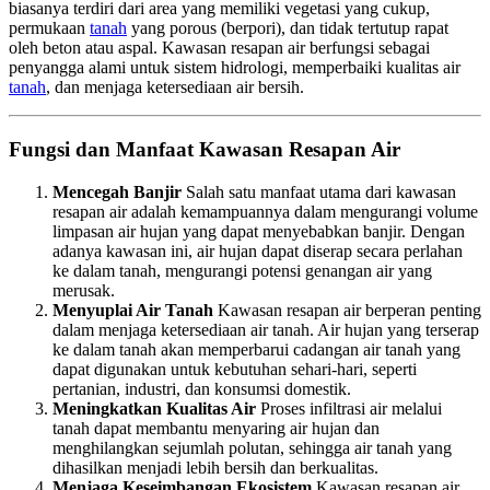
biasanya terdiri dari area yang memiliki vegetasi yang cukup,
permukaan
tanah
yang porous (berpori), dan tidak tertutup rapat
oleh beton atau aspal. Kawasan resapan air berfungsi sebagai
penyangga alami untuk sistem hidrologi, memperbaiki kualitas air
tanah
, dan menjaga ketersediaan air bersih.
Fungsi dan Manfaat Kawasan Resapan Air
Mencegah Banjir
Salah satu manfaat utama dari kawasan
resapan air adalah kemampuannya dalam mengurangi volume
limpasan air hujan yang dapat menyebabkan banjir. Dengan
adanya kawasan ini, air hujan dapat diserap secara perlahan
ke dalam tanah, mengurangi potensi genangan air yang
merusak.
Menyuplai Air Tanah
Kawasan resapan air berperan penting
dalam menjaga ketersediaan air tanah. Air hujan yang terserap
ke dalam tanah akan memperbarui cadangan air tanah yang
dapat digunakan untuk kebutuhan sehari-hari, seperti
pertanian, industri, dan konsumsi domestik.
Meningkatkan Kualitas Air
Proses infiltrasi air melalui
tanah dapat membantu menyaring air hujan dan
menghilangkan sejumlah polutan, sehingga air tanah yang
dihasilkan menjadi lebih bersih dan berkualitas.
Menjaga Keseimbangan Ekosistem
Kawasan resapan air