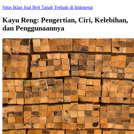
Skip
Situs Iklan Jual Beli Tanah Terbaik di Indonesia
to
content
Kayu Reng: Pengertian, Ciri, Kelebihan,
dan Penggunaannya