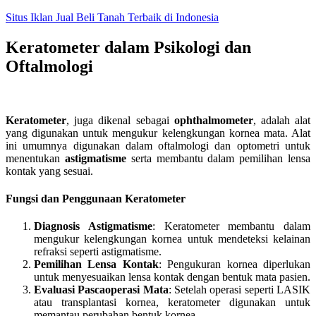
Skip
Situs Iklan Jual Beli Tanah Terbaik di Indonesia
to
content
Keratometer dalam Psikologi dan
Oftalmologi
Keratometer
, juga dikenal sebagai
ophthalmometer
, adalah alat
yang digunakan untuk mengukur kelengkungan kornea mata. Alat
ini umumnya digunakan dalam oftalmologi dan optometri untuk
menentukan
astigmatisme
serta membantu dalam pemilihan lensa
kontak yang sesuai.
Fungsi dan Penggunaan Keratometer
Diagnosis Astigmatisme
: Keratometer membantu dalam
mengukur kelengkungan kornea untuk mendeteksi kelainan
refraksi seperti astigmatisme.
Pemilihan Lensa Kontak
: Pengukuran kornea diperlukan
untuk menyesuaikan lensa kontak dengan bentuk mata pasien.
Evaluasi Pascaoperasi Mata
: Setelah operasi seperti LASIK
atau transplantasi kornea, keratometer digunakan untuk
memantau perubahan bentuk kornea.