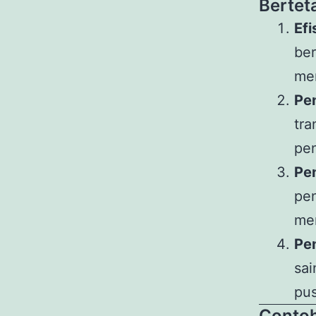
Bertet
Efi
ber
men
Pen
tra
pe
Pe
pen
me
Pe
sa
pu
Contoh