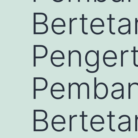
Berteta
Pengert
Pemban
Berteta