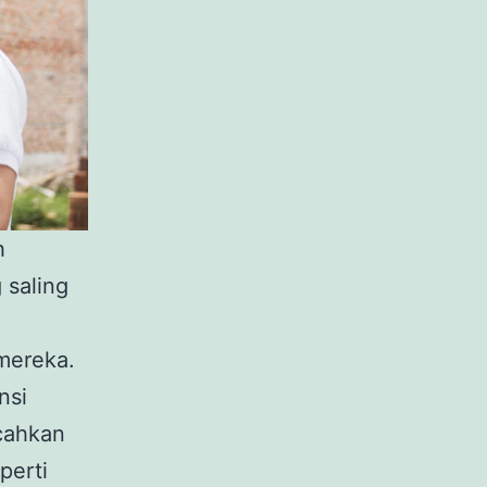
h
 saling
mereka.
nsi
cahkan
perti