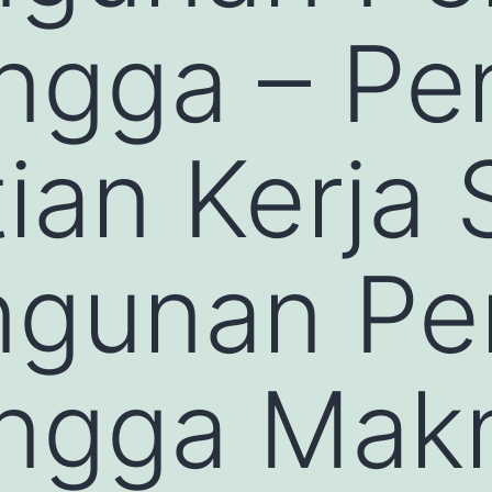
ngga – Pe
ian Kerja
gunan Pe
ngga Makn