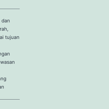
, dan
rah,
i tujuan
ngan
kawasan
ang
an