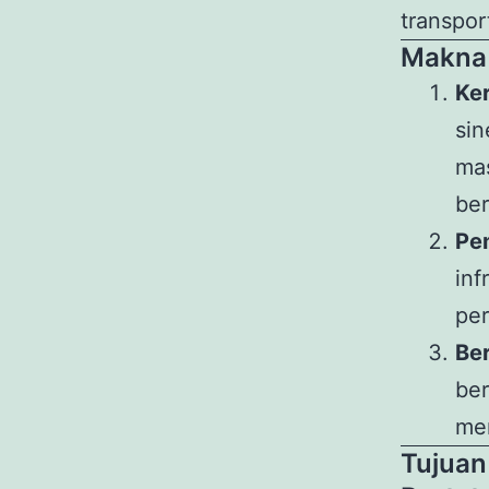
transpor
Makna d
Ke
sin
mas
be
Pe
inf
per
Be
ber
mem
Tujuan