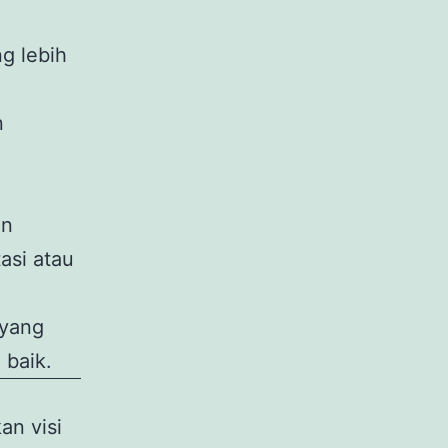
g lebih
n
an
tasi atau
 yang
 baik.
an visi