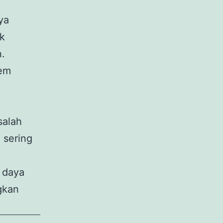
ya
uk
.
tem
alah
 sering
 daya
gkan