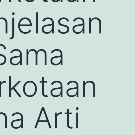
njelasan
 Sama
rkotaan
a Arti