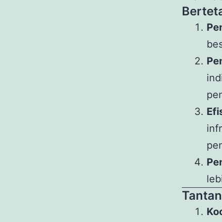
Bertet
Pe
bes
Pe
ind
pen
Efi
inf
pem
Pen
leb
Tanta
Ko