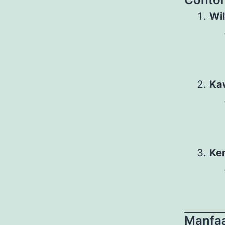
Wi
Ka
Ker
Manfaa