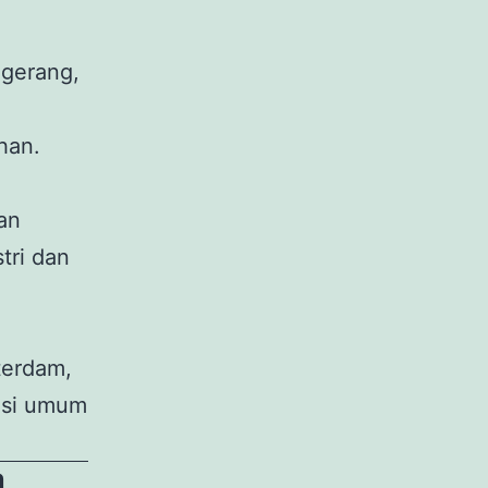
ngerang,
han.
dan
tri dan
terdam,
asi umum
n