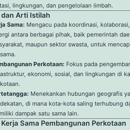
tasi, lingkungan, dan pengelolaan limbah.
an Arti Istilah
rja Sama:
Mengacu pada koordinasi, kolaborasi
ergi antara berbagai pihak, baik pemerintah dae
yarakat, maupun sektor swasta, untuk mencapa
rsama.
mbangunan Perkotaan:
Fokus pada pengemba
rastruktur, ekonomi, sosial, dan lingkungan di 
kotaan.
rtetangga:
Menekankan hubungan geografis y
dekatan, di mana kota-kota saling terhubung d
iliki dampak satu sama lain.
 Kerja Sama Pembangunan Perkotaan