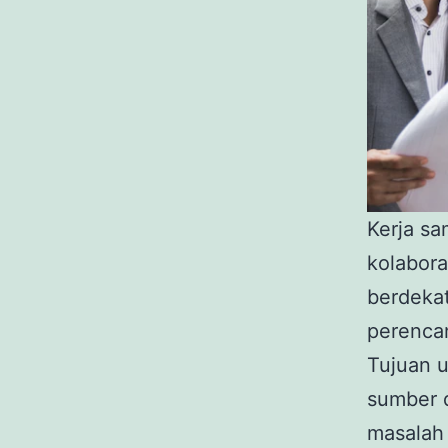
Kerja s
kolabora
berdekat
perenca
Tujuan u
sumber 
masalah 