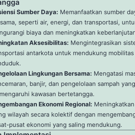
angga
siensi Sumber Daya:
Memanfaatkan sumber da
sama, seperti air, energi, dan transportasi, unt
gurangi biaya dan meningkatkan keberlanjutan
ingkatan Aksesibilitas:
Mengintegrasikan sis
nsportasi antarkota untuk mendukung mobilitas
nduduk.
ngelolaan Lingkungan Bersama:
Mengatasi mas
cemaran, banjir, dan pengelolaan sampah yang
mengaruhi kawasan bertetangga.
ngembangan Ekonomi Regional:
Meningkatkan
ing wilayah secara kolektif dengan mengemban
sat-pusat ekonomi yang saling mendukung.
 Implementasi