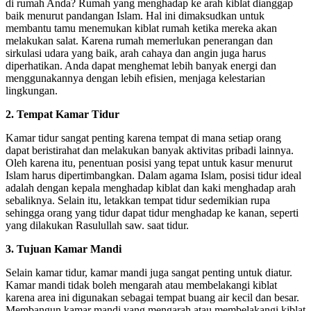
di rumah Anda?
Rumah yang menghadap ke arah kiblat dianggap
baik menurut pandangan Islam.
Hal ini dimaksudkan untuk
membantu tamu menemukan kiblat rumah ketika mereka akan
melakukan salat.
Karena rumah memerlukan penerangan dan
sirkulasi udara yang baik, arah cahaya dan angin juga harus
diperhatikan.
Anda dapat menghemat lebih banyak energi dan
menggunakannya dengan lebih efisien, menjaga kelestarian
lingkungan.
2. Tempat Kamar Tidur
Kamar tidur sangat penting karena tempat di mana setiap orang
dapat beristirahat dan melakukan banyak aktivitas pribadi lainnya.
Oleh karena itu, penentuan posisi yang tepat untuk kasur menurut
Islam harus dipertimbangkan.
Dalam agama Islam, posisi tidur ideal
adalah dengan kepala menghadap kiblat dan kaki menghadap arah
sebaliknya.
Selain itu, letakkan tempat tidur sedemikian rupa
sehingga orang yang tidur dapat tidur menghadap ke kanan, seperti
yang dilakukan Rasulullah saw. saat tidur.
3. Tujuan Kamar Mandi
Selain kamar tidur, kamar mandi juga sangat penting untuk diatur.
Kamar mandi tidak boleh mengarah atau membelakangi kiblat
karena area ini digunakan sebagai tempat buang air kecil dan besar.
Membangun kamar mandi yang mengarah atau membelakangi kiblat