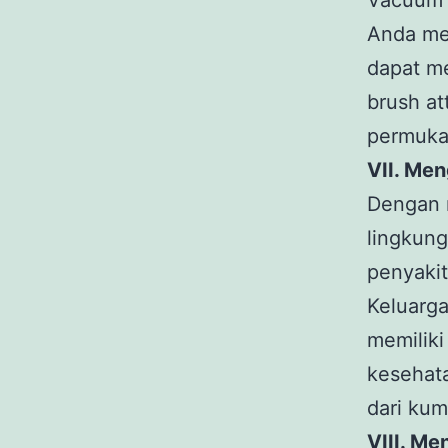
Vacuum c
Anda men
dapat me
brush a
permuka
VII. Men
Dengan m
lingkun
penyakit
Keluarga
memiliki
kesehata
dari kum
VIII. Me