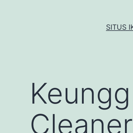
Skip
to
content
SITUS 
Keungg
Cleaner