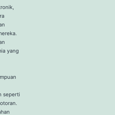
ronik,
ra
an
mereka.
an
mia yang
ampuan
 seperti
otoran.
ahan