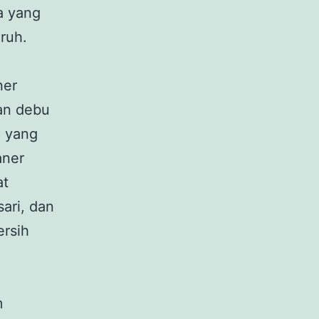
a yang
ruh.
ner
an debu
g yang
aner
at
sari, dan
ersih
m