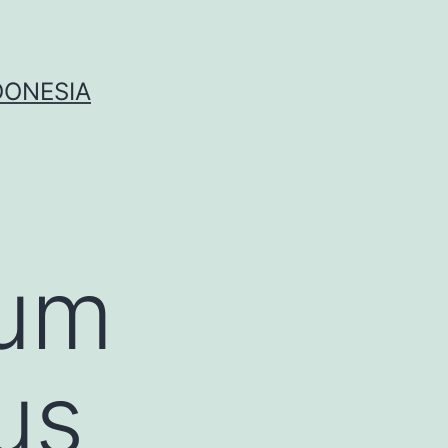
DONESIA
uum
us