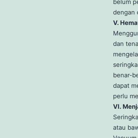
belum p
dengan 
V. Hema
Menggun
dan tena
mengela
seringka
benar-b
dapat me
perlu m
VI. Men
Seringka
atau ba