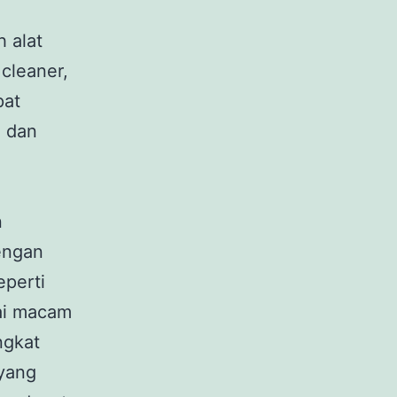
 alat
cleaner,
pat
h dan
n
engan
eperti
ai macam
ngkat
 yang