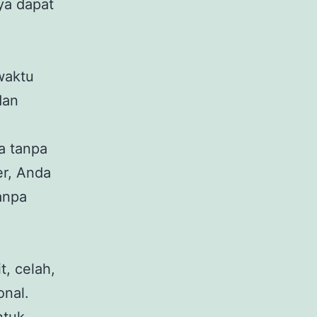
ya dapat
waktu
dan
n
a tanpa
r, Anda
anpa
t, celah,
onal.