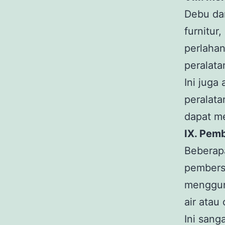
Debu da
furnitur
perlaha
peralata
Ini jug
peralat
dapat m
IX. Pemb
Beberap
pembersi
menggun
air atau
Ini sang