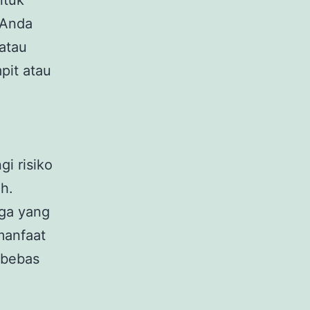
ntuk
 Anda
atau
pit atau
i risiko
h.
rga yang
manfaat
 bebas