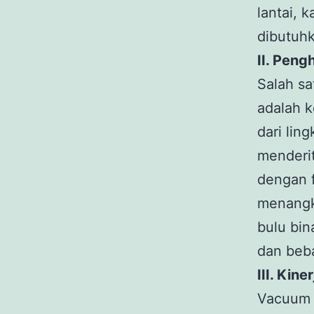
lantai, 
dibutuh
II. Pen
Salah sa
adalah 
dari lin
menderit
dengan f
menangka
bulu bin
dan beba
III. Kin
Vacuum 