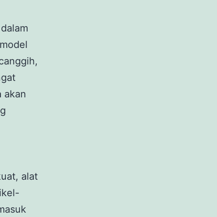
 dalam
-model
canggih,
ngat
a akan
ng
at, alat
ikel-
rmasuk