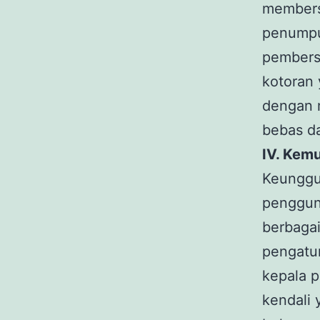
membersi
penumpuk
pembersi
kotoran 
dengan m
bebas d
IV. Kem
Keunggu
penggun
berbagai
pengatu
kepala 
kendali 