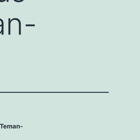
an-
 Teman-