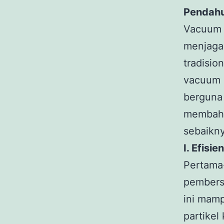
Pendahu
Vacuum c
menjaga
tradisio
vacuum 
berguna 
membaha
sebaikny
I. Efisi
Pertama
pembersi
ini mamp
partikel