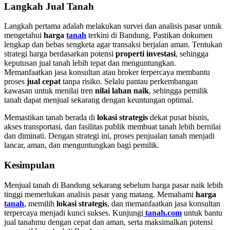
Langkah Jual Tanah
Langkah pertama adalah melakukan survei dan analisis pasar untuk
mengetahui
harga
tanah
terkini di Bandung. Pastikan dokumen
lengkap dan bebas sengketa agar transaksi berjalan aman. Tentukan
strategi harga berdasarkan potensi
properti investasi
, sehingga
keputusan jual tanah lebih tepat dan menguntungkan.
Memanfaatkan jasa konsultan atau broker terpercaya membantu
proses
jual cepat
tanpa risiko. Selalu pantau perkembangan
kawasan untuk menilai tren
nilai lahan naik
, sehingga pemilik
tanah dapat menjual sekarang dengan keuntungan optimal.
Memastikan tanah berada di
lokasi strategis
dekat pusat bisnis,
akses transportasi, dan fasilitas publik membuat tanah lebih bernilai
dan diminati. Dengan strategi ini, proses penjualan tanah menjadi
lancar, aman, dan menguntungkan bagi pemilik.
Kesimpulan
Menjual tanah di Bandung sekarang sebelum harga pasar naik lebih
tinggi memerlukan analisis pasar yang matang. Memahami
harga
tanah
, memilih
lokasi strategis
, dan memanfaatkan jasa konsultan
terpercaya menjadi kunci sukses. Kunjungi
tanah.com
untuk bantu
jual tanahmu dengan cepat dan aman, serta maksimalkan potensi