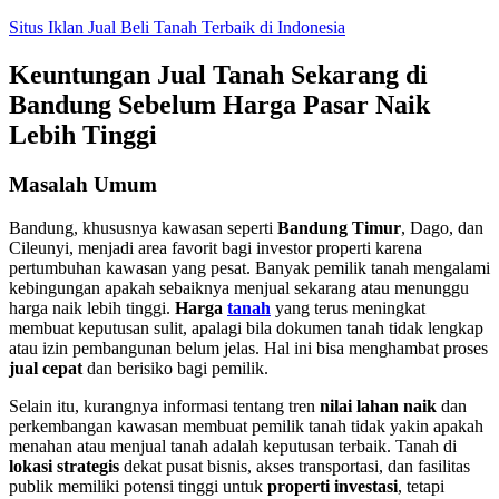
Skip
Situs Iklan Jual Beli Tanah Terbaik di Indonesia
to
content
Keuntungan Jual Tanah Sekarang di
Bandung Sebelum Harga Pasar Naik
Lebih Tinggi
Masalah Umum
Bandung, khususnya kawasan seperti
Bandung Timur
, Dago, dan
Cileunyi, menjadi area favorit bagi investor properti karena
pertumbuhan kawasan yang pesat. Banyak pemilik tanah mengalami
kebingungan apakah sebaiknya menjual sekarang atau menunggu
harga naik lebih tinggi.
Harga
tanah
yang terus meningkat
membuat keputusan sulit, apalagi bila dokumen tanah tidak lengkap
atau izin pembangunan belum jelas. Hal ini bisa menghambat proses
jual cepat
dan berisiko bagi pemilik.
Selain itu, kurangnya informasi tentang tren
nilai lahan naik
dan
perkembangan kawasan membuat pemilik tanah tidak yakin apakah
menahan atau menjual tanah adalah keputusan terbaik. Tanah di
lokasi strategis
dekat pusat bisnis, akses transportasi, dan fasilitas
publik memiliki potensi tinggi untuk
properti investasi
, tetapi