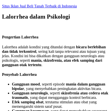
Skip
Situs Iklan Jual Beli Tanah Terbaik di Indonesia
to
content
Lalorrhea dalam Psikologi
Pengertian Lalorrhea
Lalorrhea adalah kondisi yang ditandai dengan
bicara berlebihan
dan tidak terkontrol
, sering kali tanpa relevansi atau tujuan yang
jelas. Kondisi ini bisa dikaitkan dengan gangguan neurologis atau
psikologis, seperti
mania, skizofrenia, atau efek samping dari
gangguan otak tertentu
.
Penyebab Lalorrhea
Gangguan mood
, seperti episode
mania dalam gangguan
bipolar
, yang menyebabkan peningkatan aktivitas bicara.
Gangguan neurologis
, seperti
skizofrenia atau cedera otak
traumatis
, yang dapat mengganggu kontrol berbicara.
Efek samping obat
, terutama stimulan atau obat yang
memengaruhi sistem saraf pusat.
Gangguan kecemasan
, yang dapat menyebabkan seseorang