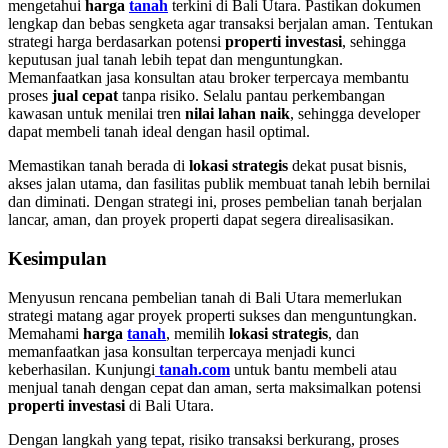
mengetahui
harga
tanah
terkini di Bali Utara. Pastikan dokumen
lengkap dan bebas sengketa agar transaksi berjalan aman. Tentukan
strategi harga berdasarkan potensi
properti investasi
, sehingga
keputusan jual tanah lebih tepat dan menguntungkan.
Memanfaatkan jasa konsultan atau broker terpercaya membantu
proses
jual cepat
tanpa risiko. Selalu pantau perkembangan
kawasan untuk menilai tren
nilai lahan naik
, sehingga developer
dapat membeli tanah ideal dengan hasil optimal.
Memastikan tanah berada di
lokasi strategis
dekat pusat bisnis,
akses jalan utama, dan fasilitas publik membuat tanah lebih bernilai
dan diminati. Dengan strategi ini, proses pembelian tanah berjalan
lancar, aman, dan proyek properti dapat segera direalisasikan.
Kesimpulan
Menyusun rencana pembelian tanah di Bali Utara memerlukan
strategi matang agar proyek properti sukses dan menguntungkan.
Memahami
harga
tanah
, memilih
lokasi strategis
, dan
memanfaatkan jasa konsultan terpercaya menjadi kunci
keberhasilan. Kunjungi
tanah.com
untuk bantu membeli atau
menjual tanah dengan cepat dan aman, serta maksimalkan potensi
properti investasi
di Bali Utara.
Dengan langkah yang tepat, risiko transaksi berkurang, proses