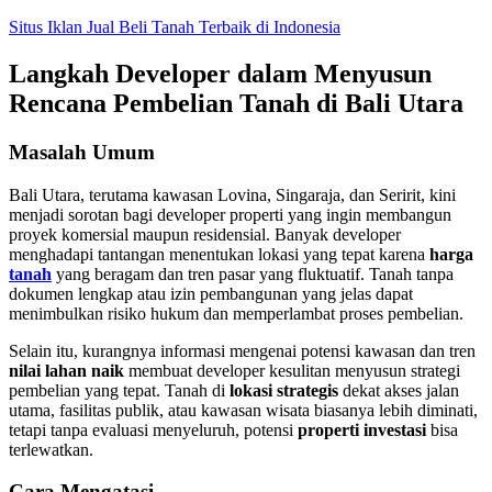
Skip
Situs Iklan Jual Beli Tanah Terbaik di Indonesia
to
content
Langkah Developer dalam Menyusun
Rencana Pembelian Tanah di Bali Utara
Masalah Umum
Bali Utara, terutama kawasan Lovina, Singaraja, dan Seririt, kini
menjadi sorotan bagi developer properti yang ingin membangun
proyek komersial maupun residensial. Banyak developer
menghadapi tantangan menentukan lokasi yang tepat karena
harga
tanah
yang beragam dan tren pasar yang fluktuatif. Tanah tanpa
dokumen lengkap atau izin pembangunan yang jelas dapat
menimbulkan risiko hukum dan memperlambat proses pembelian.
Selain itu, kurangnya informasi mengenai potensi kawasan dan tren
nilai lahan naik
membuat developer kesulitan menyusun strategi
pembelian yang tepat. Tanah di
lokasi strategis
dekat akses jalan
utama, fasilitas publik, atau kawasan wisata biasanya lebih diminati,
tetapi tanpa evaluasi menyeluruh, potensi
properti investasi
bisa
terlewatkan.
Cara Mengatasi