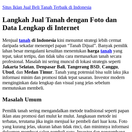
Skip
Situs Iklan Jual Beli Tanah Terbaik di Indonesia
to
content
Langkah Jual Tanah dengan Foto dan
Data Lengkap di Internet
Menjual
tanah
di Indonesia
kini menuntut strategi lebih cermat
daripada sekadar menempel papan “Tanah Dijual”. Banyak pemilik
lahan besar mengalami kesulitan menentukan
harga
tanah
yang
tepat, takut tertipu, dan tidak tahu cara memasarkan tanah secara
profesional. Masalah ini sering muncul di lokasi strategis seperti
Jakarta Selatan
,
Denpasar Bali
,
Tangerang BSD
,
Canggu
,
Ubud
, dan
Medan Timur
. Tanah yang potensial bisa sulit laku jika
informasi minim dan promosi tidak tepat sasaran. Investor modern
menginginkan data lengkap dan visual yang jelas sebelum
memutuskan membeli.
Masalah Umum
Pemilik tanah sering mengandalkan metode tradisional seperti papan
iklan atau promosi dari mulut ke mulut. Jangkauan metode ini
terbatas, terutama jika ingin menjual ke pembeli dari luar kota. Foto
yang kurang jelas, ukuran lahan tidak rinci, dan minimnya informasi
dokumen membuat calon pembeli ragu. Investor dan pengembang