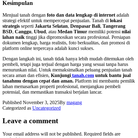
Kesimpulan
Menjual tanah dengan
foto dan data lengkap di internet
adalah
strategi efektif untuk mempercepat penjualan. Tanah di
lokasi
strategis
seperti
Jakarta Selatan
,
Denpasar Bali
,
Tangerang
BSD
,
Canggu
,
Ubud
, atau
Medan Timur
memiliki potensi
nilai
lahan naik
tinggi jika dipromosikan secara profesional. Persiapan
dokumen lengkap, harga realistis, foto berkualitas, dan promosi di
platform online terpercaya adalah kunci sukses.
Dengan langkah ini, tanah tidak hanya lebih mudah ditemukan oleh
pembeli, tetapi juga terjual dengan harga yang sesuai tanpa harus
menurunkan nilai. Untuk memaksimalkan peluang penjualan tanah
secara aman dan efisien,
Kunjungi
tanah.com
untuk bantu jual
tanahmu dengan cepat dan aman.
Platform ini membantu pemilik
lahan memasarkan properti profesional, menjangkau pembeli
potensial, dan memastikan transaksi berjalan lancar.
Published
November 3, 2025
By
magang
Categorized as
Uncategorized
Leave a comment
Your email address will not be published.
Required fields are