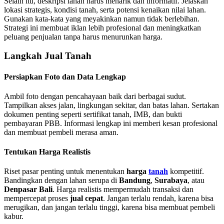
Selain itu, deskripsi lahan harus menarik dan informatif. Jelaskan
lokasi strategis, kondisi tanah, serta potensi kenaikan nilai lahan.
Gunakan kata-kata yang meyakinkan namun tidak berlebihan.
Strategi ini membuat iklan lebih profesional dan meningkatkan
peluang penjualan tanpa harus menurunkan harga.
Langkah Jual Tanah
Persiapkan Foto dan Data Lengkap
Ambil foto dengan pencahayaan baik dari berbagai sudut.
Tampilkan akses jalan, lingkungan sekitar, dan batas lahan. Sertakan
dokumen penting seperti sertifikat tanah, IMB, dan bukti
pembayaran PBB. Informasi lengkap ini memberi kesan profesional
dan membuat pembeli merasa aman.
Tentukan Harga Realistis
Riset pasar penting untuk menentukan
harga
tanah
kompetitif.
Bandingkan dengan lahan serupa di
Bandung
,
Surabaya
, atau
Denpasar Bali
. Harga realistis mempermudah transaksi dan
mempercepat proses
jual cepat
. Jangan terlalu rendah, karena bisa
merugikan, dan jangan terlalu tinggi, karena bisa membuat pembeli
kabur.