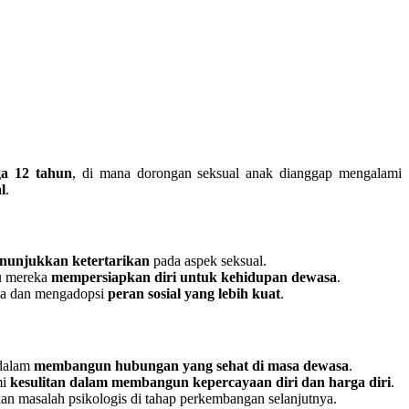
ga 12 tahun
, di mana dorongan seksual anak dianggap mengalami
l
.
nunjukkan ketertarikan
pada aspek seksual.
tu mereka
mempersiapkan diri untuk kehidupan dewasa
.
ama dan mengadopsi
peran sosial yang lebih kuat
.
 dalam
membangun hubungan yang sehat di masa dewasa
.
mi
kesulitan dalam membangun kepercayaan diri dan harga diri
.
n masalah psikologis di tahap perkembangan selanjutnya.