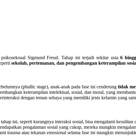
psikoseksual Sigmund Freud. Tahap ini terjadi sekitar usia
6 hing
seperti
sekolah, pertemanan, dan pengembangan keterampilan sosia
sebelumnya (phallic stage), anak-anak pada fase ini cenderung
tidak me
embangkan keterampilan intelektual, sosial, dan moral, yang memban
berinteraksi dengan teman sebaya yang memiliki jenis kelamin yang s
hap ini, seperti kurangnya interaksi sosial, bisa mengalami kesulitan
 mendapatkan pengalaman sosial yang cukup, mereka mungkin mengala
mi trauma atau tekanan emosional selama fase ini mungkin menunjukka