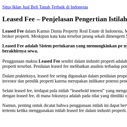
Skip
Situs Iklan Jual Beli Tanah Terbaik di Indonesia
to
content
Leased Fee – Penjelasan Pengertian Istil
Leased Fee
dalam Kamus Dunia Property Real Estate di Indonesia,
broker properti. Meskipun kata kata tersebut jarang sekali dimenge
Leased Fee adalah Sistem pertukaran yang memungkinkan pe n
berakhirnya sewa.
Penggunaan makna
Leased Fee
sendiri dalam industri properti adala
properti tersebut. Penilaian leased fee melibatkan analisis terhadap p
Dalam prakteknya, leased fee sering digunakan dalam penilaian proper
investor dan pemilik properti karena merupakan indikator potensi pend
Selain leased fee, terdapat pula istilah “leasehold interest” yang m
dengan leased fee, di mana fokusnya adalah pada nilai yang dimiliki
Namun, penting untuk dicatat bahwa penggunaan istilah ini dapat ber
tertentu ketika menggunakan istilah leased fee dalam industri properti.