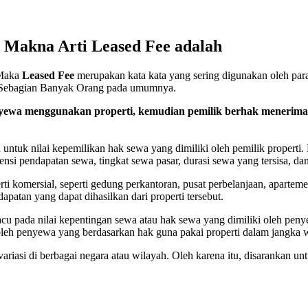
ah Makna Arti Leased Fee adalah
 Maka
Leased Fee
merupakan kata kata yang sering digunakan oleh para
rti Sebagian Banyak Orang pada umumnya.
yewa menggunakan properti, kemudian pemilik berhak menerima 
h untuk nilai kepemilikan hak sewa yang dimiliki oleh pemilik properti
otensi pendapatan sewa, tingkat sewa pasar, durasi sewa yang tersisa, da
ti komersial, seperti gedung perkantoran, pusat perbelanjaan, apartemen
apatan yang dapat dihasilkan dari properti tersebut.
engacu pada nilai kepentingan sewa atau hak sewa yang dimiliki oleh pe
 oleh penyewa yang berdasarkan hak guna pakai properti dalam jangka w
variasi di berbagai negara atau wilayah. Oleh karena itu, disarankan u