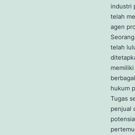
industri
telah me
agen pro
Seorang
telah lu
ditetapk
memiliki
berbagai
hukum pr
Tugas s
penjual
potensia
pertemu