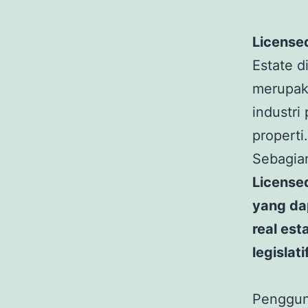
License
Estate d
merupaka
industri
properti
Sebagia
Licensed
yang da
real es
legislat
Penggu