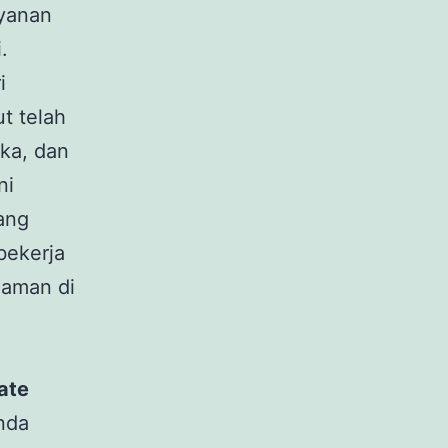
ayanan
.
i
t telah
ika, dan
ni
ang
bekerja
laman di
ate
nda