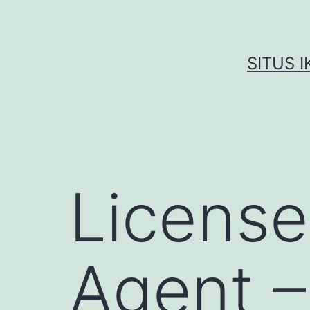
Skip
to
content
SITUS 
License
Agent –