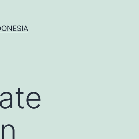
DONESIA
ate
an