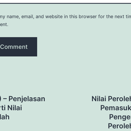
y name, email, and website in this browser for the next ti
ent.
) – Penjelasan
Nilai Perol
i Nilai
Pemasuk
lah
Penger
Perole