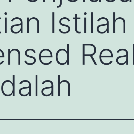
ian Istila
censed Rea
dalah