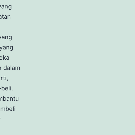
 yang
atan
yang
 yang
reka
n dalam
rti,
beli.
embantu
embeli
r