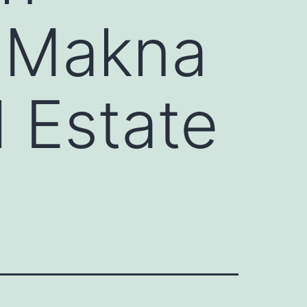
h Makna
l Estate