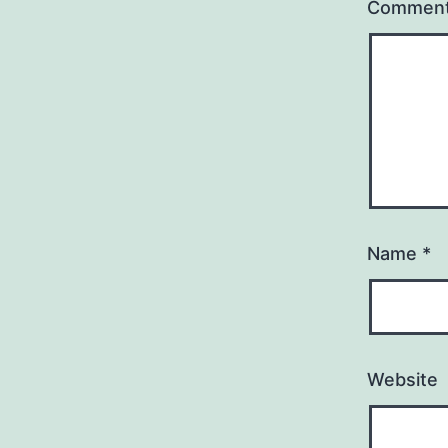
Commen
Name
*
Website