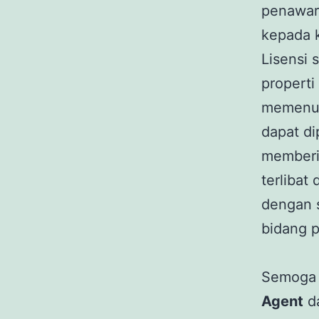
penawar
kepada k
Lisensi 
properti
memenuhi
dapat di
memberi
terlibat
dengan s
bidang p
Semoga 
Agent
d