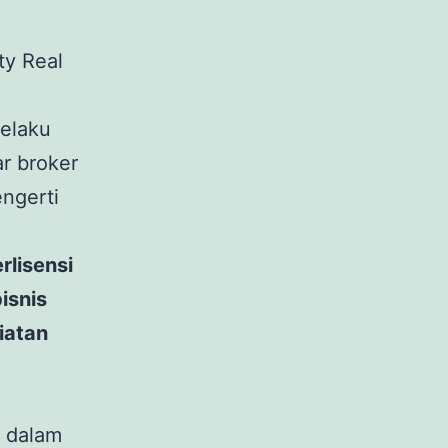
ty Real
pelaku
ar broker
engerti
rlisensi
isnis
iatan
i dalam