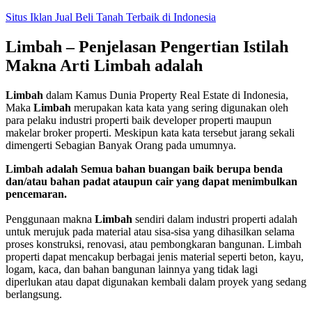
Skip
Situs Iklan Jual Beli Tanah Terbaik di Indonesia
to
content
Limbah – Penjelasan Pengertian Istilah
Makna Arti Limbah adalah
Limbah
dalam Kamus Dunia Property Real Estate di Indonesia,
Maka
Limbah
merupakan kata kata yang sering digunakan oleh
para pelaku industri properti baik developer properti maupun
makelar broker properti. Meskipun kata kata tersebut jarang sekali
dimengerti Sebagian Banyak Orang pada umumnya.
Limbah adalah Semua bahan buangan baik berupa benda
dan/atau bahan padat ataupun cair yang dapat menimbulkan
pencemaran.
Penggunaan makna
Limbah
sendiri dalam industri properti adalah
untuk merujuk pada material atau sisa-sisa yang dihasilkan selama
proses konstruksi, renovasi, atau pembongkaran bangunan. Limbah
properti dapat mencakup berbagai jenis material seperti beton, kayu,
logam, kaca, dan bahan bangunan lainnya yang tidak lagi
diperlukan atau dapat digunakan kembali dalam proyek yang sedang
berlangsung.