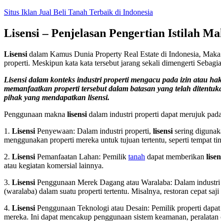
Skip
Situs Iklan Jual Beli Tanah Terbaik di Indonesia
to
content
Lisensi – Penjelasan Pengertian Istilah Ma
Lisensi
dalam Kamus Dunia Property Real Estate di Indonesia, Mak
properti. Meskipun kata kata tersebut jarang sekali dimengerti Seb
Lisensi dalam konteks industri properti mengacu pada izin atau h
memanfaatkan properti tersebut dalam batasan yang telah ditentuka
pihak yang mendapatkan lisensi.
Penggunaan makna
lisensi
dalam industri properti dapat merujuk pada
1.
Lisensi
Penyewaan: Dalam industri properti,
lisensi
sering digunak
menggunakan properti mereka untuk tujuan tertentu, seperti tempat ting
2.
Lisensi
Pemanfaatan Lahan: Pemilik
tanah
dapat memberikan
lisen
atau kegiatan komersial lainnya.
3.
Lisensi
Penggunaan Merek Dagang atau Waralaba: Dalam industri 
(waralaba) dalam suatu properti tertentu. Misalnya, restoran cepat s
4.
Lisensi
Penggunaan Teknologi atau Desain: Pemilik properti dap
mereka. Ini dapat mencakup penggunaan sistem keamanan, peralatan ca