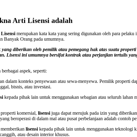
kna Arti Lisensi adalah
a
Lisensi
merupakan kata kata yang sering digunakan oleh para pelaku i
agian Banyak Orang pada umumnya.
ak yang diberikan oleh pemilik atau pemegang hak atas suatu proper
n. Lisensi ini umumnya bersifat kontrak atau perjanjian tertulis y
 berbagai aspek, seperti:
an dalam konteks penyewaan atau sewa-menyewa. Pemilik properti da
gal, bisnis, atau investasi.
si
kepada pihak lain untuk menggunakan sebagian atau seluruh lahan me
properti komersial,
lisensi
juga dapat merujuk pada izin yang diberika
aji yang beroperasi di dalam mal atau pusat perbelanjaan adalah contoh
at memberikan
lisensi
kepada pihak lain untuk menggunakan teknologi kh
nggih, atau desain interior khusus.