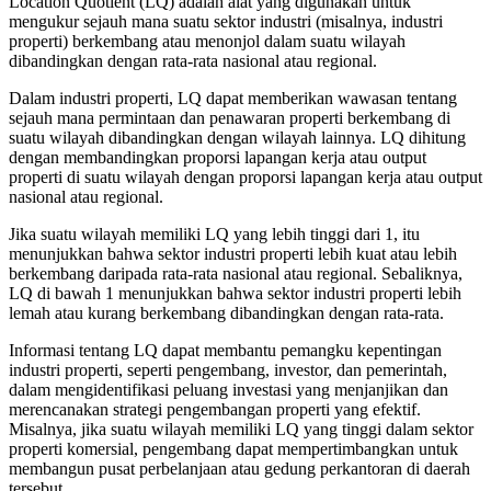
Location Quotient (LQ) adalah alat yang digunakan untuk
mengukur sejauh mana suatu sektor industri (misalnya, industri
properti) berkembang atau menonjol dalam suatu wilayah
dibandingkan dengan rata-rata nasional atau regional.
Dalam industri properti, LQ dapat memberikan wawasan tentang
sejauh mana permintaan dan penawaran properti berkembang di
suatu wilayah dibandingkan dengan wilayah lainnya. LQ dihitung
dengan membandingkan proporsi lapangan kerja atau output
properti di suatu wilayah dengan proporsi lapangan kerja atau output
nasional atau regional.
Jika suatu wilayah memiliki LQ yang lebih tinggi dari 1, itu
menunjukkan bahwa sektor industri properti lebih kuat atau lebih
berkembang daripada rata-rata nasional atau regional. Sebaliknya,
LQ di bawah 1 menunjukkan bahwa sektor industri properti lebih
lemah atau kurang berkembang dibandingkan dengan rata-rata.
Informasi tentang LQ dapat membantu pemangku kepentingan
industri properti, seperti pengembang, investor, dan pemerintah,
dalam mengidentifikasi peluang investasi yang menjanjikan dan
merencanakan strategi pengembangan properti yang efektif.
Misalnya, jika suatu wilayah memiliki LQ yang tinggi dalam sektor
properti komersial, pengembang dapat mempertimbangkan untuk
membangun pusat perbelanjaan atau gedung perkantoran di daerah
tersebut.