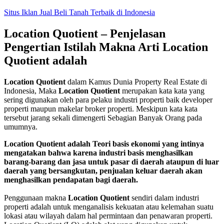
Skip
Situs Iklan Jual Beli Tanah Terbaik di Indonesia
to
content
Location Quotient – Penjelasan
Pengertian Istilah Makna Arti Location
Quotient adalah
Location Quotient
dalam Kamus Dunia Property Real Estate di
Indonesia, Maka
Location Quotient
merupakan kata kata yang
sering digunakan oleh para pelaku industri properti baik developer
properti maupun makelar broker properti. Meskipun kata kata
tersebut jarang sekali dimengerti Sebagian Banyak Orang pada
umumnya.
Location Quotient adalah Teori basis ekonomi yang intinya
mengatakan bahwa karena industri basis menghasilkan
barang-barang dan jasa untuk pasar di daerah ataupun di luar
daerah yang bersangkutan, penjualan keluar daerah akan
menghasilkan pendapatan bagi daerah.
Penggunaan makna
Location Quotient
sendiri dalam industri
properti adalah untuk menganalisis kekuatan atau kelemahan suatu
lokasi atau wilayah dalam hal permintaan dan penawaran properti.