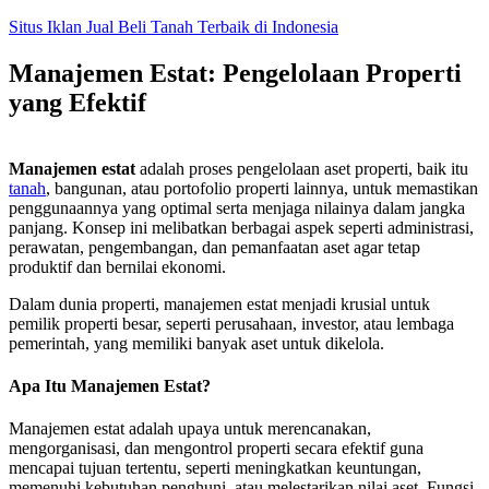
Skip
Situs Iklan Jual Beli Tanah Terbaik di Indonesia
to
content
Manajemen Estat: Pengelolaan Properti
yang Efektif
Manajemen estat
adalah proses pengelolaan aset properti, baik itu
tanah
, bangunan, atau portofolio properti lainnya, untuk memastikan
penggunaannya yang optimal serta menjaga nilainya dalam jangka
panjang. Konsep ini melibatkan berbagai aspek seperti administrasi,
perawatan, pengembangan, dan pemanfaatan aset agar tetap
produktif dan bernilai ekonomi.
Dalam dunia properti, manajemen estat menjadi krusial untuk
pemilik properti besar, seperti perusahaan, investor, atau lembaga
pemerintah, yang memiliki banyak aset untuk dikelola.
Apa Itu Manajemen Estat?
Manajemen estat adalah upaya untuk merencanakan,
mengorganisasi, dan mengontrol properti secara efektif guna
mencapai tujuan tertentu, seperti meningkatkan keuntungan,
memenuhi kebutuhan penghuni, atau melestarikan nilai aset. Fungsi