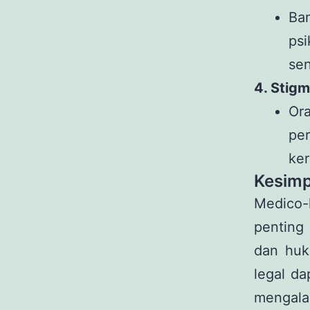
Ba
ps
sen
4. Stig
Or
pe
ke
Kesimp
Medico-
penting
dan huk
legal d
mengala