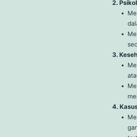
2. Psiko
Me
dal
Me
sec
3. Kese
Me
ata
Me
men
4. Kasu
Me
ga