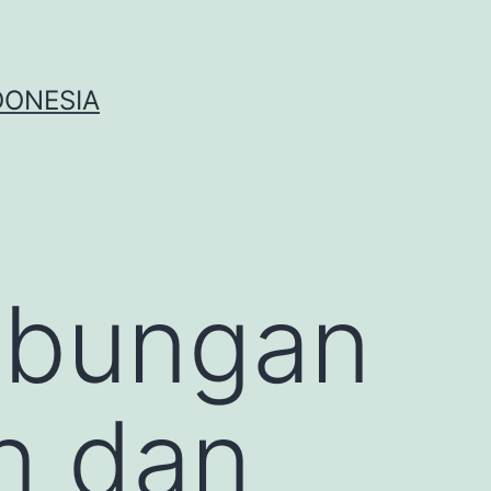
DONESIA
ubungan
n dan