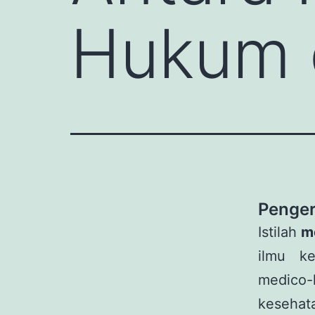
Hukum d
Penger
Istilah
m
ilmu k
medico-
kesehat