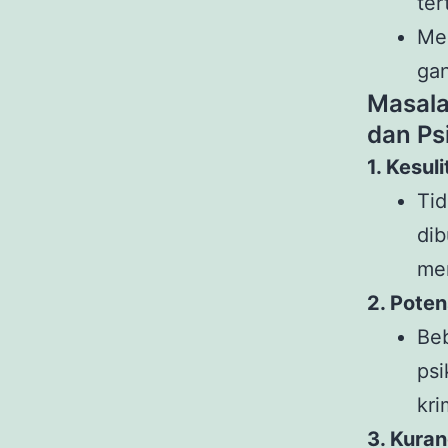
ter
Me
ga
Masala
dan Ps
1. Kesu
Ti
di
me
2. Poten
Be
ps
kri
3. Kura