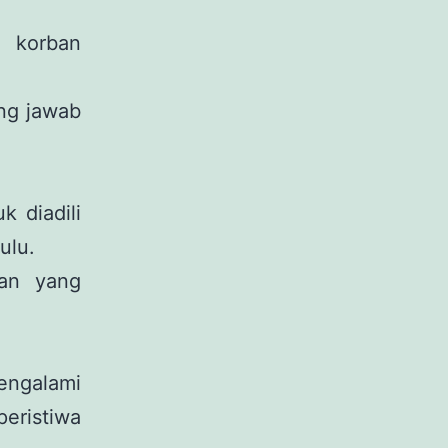
u korban
ng jawab
 diadili
ulu.
ban yang
ngalami
eristiwa